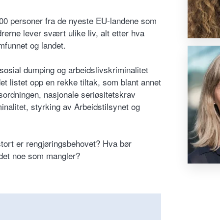
 000 personer fra de nyeste EU-landene som
rerne lever svært ulike liv, alt etter hva
amfunnet og landet.
sosial dumping og arbeidslivskriminalitet
et listet opp en rekke tiltak, som blant annet
sordningen, nasjonale seriøsitetskrav
nalitet, styrking av Arbeidstilsynet og
stort er rengjøringsbehovet? Hva bør
r det noe som mangler?