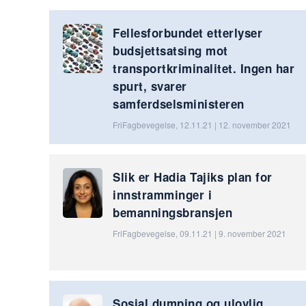
Fellesforbundet etterlyser
budsjettsatsing mot
transportkriminalitet. Ingen har
spurt, svarer
samferdselsministeren
FriFagbevegelse, 12.11.21 | 12. november 2021
Slik er Hadia Tajiks plan for
innstramminger i
bemanningsbransjen
FriFagbevegelse, 09.11.21 | 9. november 2021
Sosial dumping og ulovlig