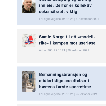
innleie: Derfor er kollektiv
søksmålsrett viktig
FriFagbevegelse, 04.11.21 | 4. november 2021
Samle Norge til ett «modell-
rike» i kampen mot useriøse
Anbud365, 29.10.21 | 29. oktober 2021
Bemanningsbransjen og
midlertidige ansettelser i
høstens første spørretime
FriFagbevegelse, 25.10.21 | 25. oktober 2021