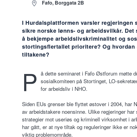
Fafo, Borggata 2B
I Hurdalsplattformen varsler regjeringen s
sikre norske lønns- og arbeidsvilkår. Det
å bekjempe arbeidslivskriminalitet og sos
stortingsflertallet prioritere? Og hvordan 
tiltakene?
P
å dette seminaret i Fafo Østforum møtte d
sosialkomiteen på Stortinget, LO-sekretæ
for arbeidsliv i NHO.
Siden EUs grenser ble flyttet østover i 2004, har 
av arbeidstakere noensinne. Ulike regjeringer har
strategier mot useriøs og kriminell virksomhet i ar
har gått, er at nye tiltak og reguleringer ikke er no
viktig problemområde.