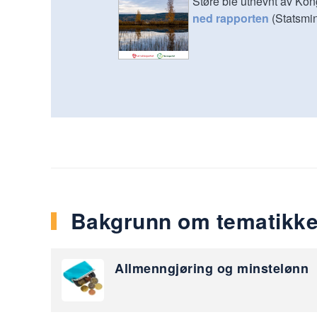
Støre ble utnevnt av Kon
ned rapporten
(Statsmin
Bakgrunn om tematikk
Allmenngjøring og minstelønn