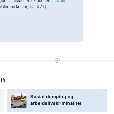
gen i statsråd 14. oktober 2021.
Last
isterens kontor, 14.10.21)
en
Sosial dumping og
arbeidslivskriminalitet