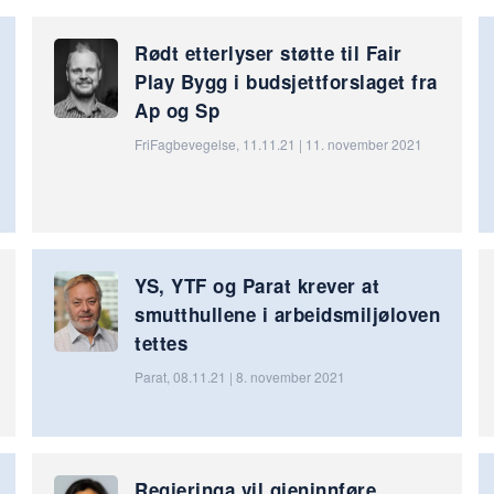
Rødt etterlyser støtte til Fair
Play Bygg i budsjettforslaget fra
Ap og Sp
FriFagbevegelse, 11.11.21 | 11. november 2021
YS, YTF og Parat krever at
smutthullene i arbeidsmiljøloven
tettes
Parat, 08.11.21 | 8. november 2021
Regjeringa vil gjeninnføre