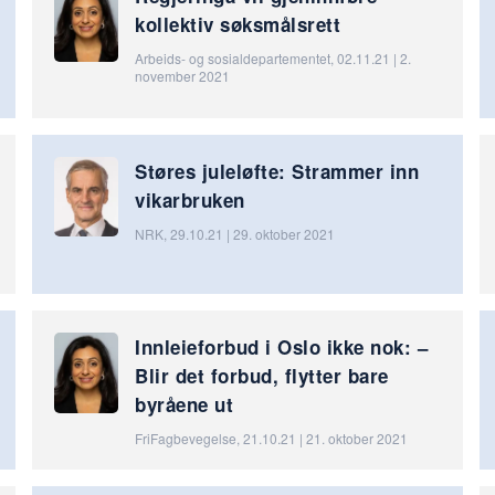
kollektiv søksmålsrett
Arbeids- og sosialdepartementet, 02.11.21 | 2.
november 2021
Støres juleløfte: Strammer inn
vikarbruken
NRK, 29.10.21 | 29. oktober 2021
Innleieforbud i Oslo ikke nok: –
Blir det forbud, flytter bare
byråene ut
FriFagbevegelse, 21.10.21 | 21. oktober 2021