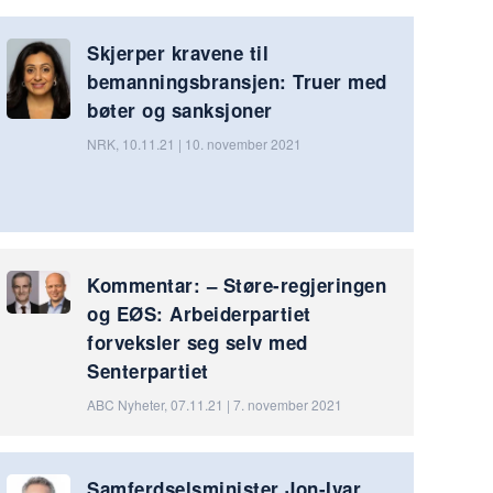
Skjerper kravene til
bemanningsbransjen: Truer med
bøter og sanksjoner
NRK, 10.11.21 | 10. november 2021
Kommentar: – Støre-regjeringen
og EØS: Arbeiderpartiet
forveksler seg selv med
Senterpartiet
ABC Nyheter, 07.11.21 | 7. november 2021
Samferdselsminister Jon-Ivar