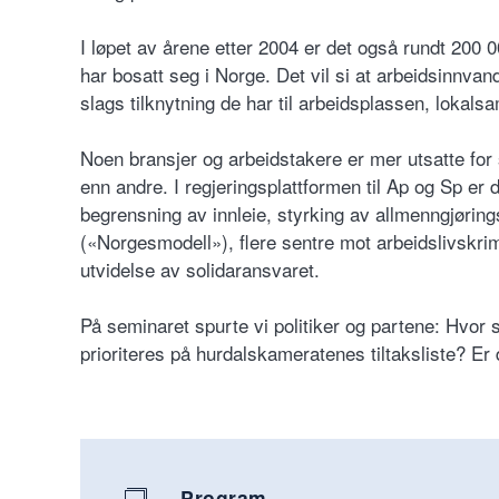
I løpet av årene etter 2004 er det også rundt 200
har bosatt seg i Norge. Det vil si at arbeidsinnvand
slags tilknytning de har til arbeidsplassen, lokals
Noen bransjer og arbeidstakere er mer utsatte for 
enn andre. I regjeringsplattformen til Ap og Sp er d
begrensning av innleie, styrking av allmenngjøring
(«Norgesmodell»), flere sentre mot arbeidslivskrimi
utvidelse av solidaransvaret.
På seminaret spurte vi politiker og partene: Hvor 
prioriteres på hurdalskameratenes tiltaksliste? E
Program