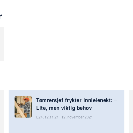
r
Tømrersjef frykter innleienekt: –
Lite, men viktig behov
E24, 12.11.21 | 12. november 2021