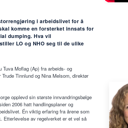
torrengjøring i arbeidslivet for å
 skal komme en forsterket innsats for
ial dumping. Hva vil
stiller LO og NHO seg til de ulike
u Tuva Moflag (Ap) fra arbeids- og
r Trude Tinnlund og Nina Melsom, direktør
Norge opplevd sin største innvandringsbølge
 siden 2006 hatt handlingsplaner og
beidslivet. Én viktig erfaring fra årene som
k. Etterlevelse av regelverket er et vel så