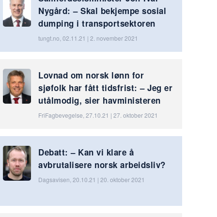
Nygård: – Skal bekjempe sosial
dumping i transportsektoren
tungt.no, 02.11.21 | 2. november 2021
Lovnad om norsk lønn for
sjøfolk har fått tidsfrist: – Jeg er
utålmodig, sier havministeren
FriFagbevegelse, 27.10.21 | 27. oktober 2021
Debatt: – Kan vi klare å
avbrutalisere norsk arbeidsliv?
Dagsavisen, 20.10.21 | 20. oktober 2021