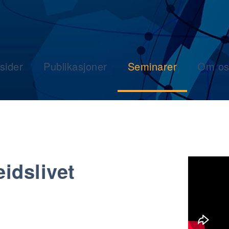
sider
Publikasjoner
Seminarer
Om os
eidslivet