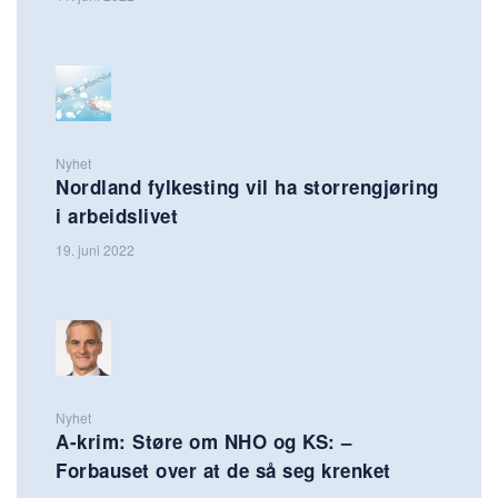
Nyhet
Nordland fylkesting vil ha storrengjøring
i arbeidslivet
19. juni 2022
Nyhet
A-krim: Støre om NHO og KS: –
Forbauset over at de så seg krenket