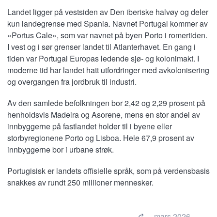
Landet ligger på vestsiden av Den iberiske halvøy og deler
kun landegrense med Spania. Navnet Portugal kommer av
«Portus Cale», som var navnet på byen Porto i romertiden.
I vest og i sør grenser landet til Atlanterhavet. En gang i
tiden var Portugal Europas ledende sjø- og kolonimakt. I
moderne tid har landet hatt utfordringer med avkolonisering
og overgangen fra jordbruk til industri.
Av den samlede befolkningen bor 2,42 og 2,29 prosent på
henholdsvis Madeira og Asorene, mens en stor andel av
innbyggerne på fastlandet holder til i byene eller
storbyregionene Porto og Lisboa. Hele 67,9 prosent av
innbyggerne bor i urbane strøk.
Portugisisk er landets offisielle språk, som på verdensbasis
snakkes av rundt 250 millioner mennesker.
mars 2026