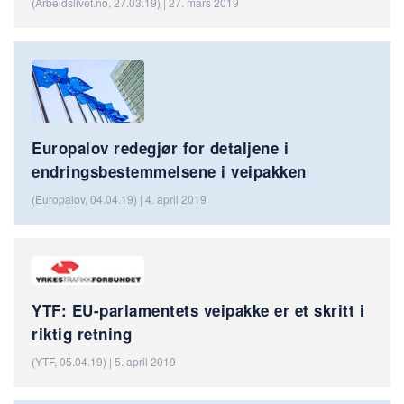
(Arbeidslivet.no, 27.03.19) | 27. mars 2019
Europalov redegjør for detaljene i
endringsbestemmelsene i veipakken
(Europalov, 04.04.19) | 4. april 2019
YTF: EU-parlamentets veipakke er et skritt i
riktig retning
(YTF, 05.04.19) | 5. april 2019