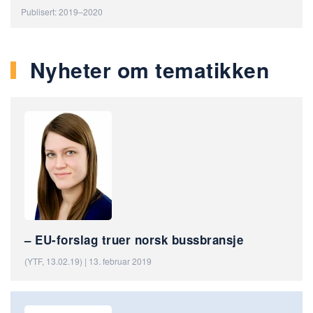
Publisert: 2019–2020
Nyheter om tematikken
– EU-forslag truer norsk bussbransje
(YTF, 13.02.19) | 13. februar 2019