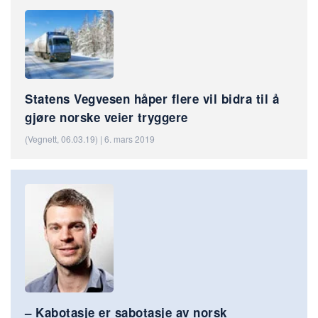
Statens Vegvesen håper flere vil bidra til å
gjøre norske veier tryggere
(Vegnett, 06.03.19) | 6. mars 2019
– Kabotasje er sabotasje av norsk