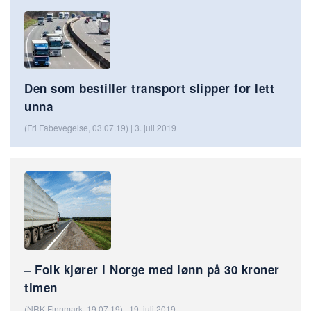
Den som bestiller transport slipper for lett
unna
(Fri Fabevegelse, 03.07.19) | 3. juli 2019
– Folk kjører i Norge med lønn på 30 kroner
timen
(NRK Finnmark, 19.07.19) | 19. juli 2019