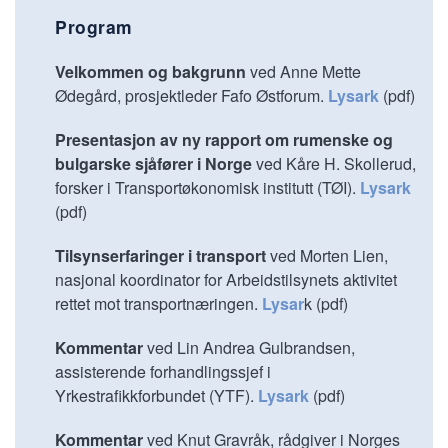
Program
Velkommen og bakgrunn
ved Anne Mette
Ødegård, prosjektleder Fafo Østforum.
Lysark
(pdf)
Presentasjon av ny rapport om rumenske og
bulgarske sjåfører i Norge
ved Kåre H. Skollerud,
forsker i Transportøkonomisk institutt (TØI).
Lysark
(pdf)
Tilsynserfaringer i transport
ved Morten Lien,
nasjonal koordinator for Arbeidstilsynets aktivitet
rettet mot transportnæringen.
Lysar
k (pdf)
Kommentar
ved Lin Andrea Gulbrandsen,
assisterende forhandlingssjef i
Yrkestrafikkforbundet (YTF).
Lysark
(pdf)
Kommentar
ved Knut Gravråk, rådgiver i Norges