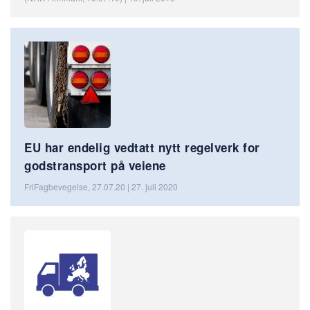
EU har endelig vedtatt nytt regelverk for
godstransport på veiene
FriFagbevegelse, 27.07.20 | 27. juli 2020