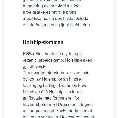
håndtering av forholdet mellom
arbeidstakeres rett til å bruke
arbeidskamp, og den traktatfestede
etableringsretten og tjenestefriheten.
Holship-dommen
EØS-retten har hatt betydning for
retten til arbeidskamp. Holship-saken
gjaldt Norsk
Transportarbeiderforbunds varslede
boikott av Holship for åh hindre
lossing og lasting i Drammen havn.
Målet var å få Holship til å inngå
tariffavtale med fortrinnsrett for
havnearbeiderne i Drammen. Tingrett
og langmannsrett konkluderte med at
boikotten var lovlig. Høyesterett hentet