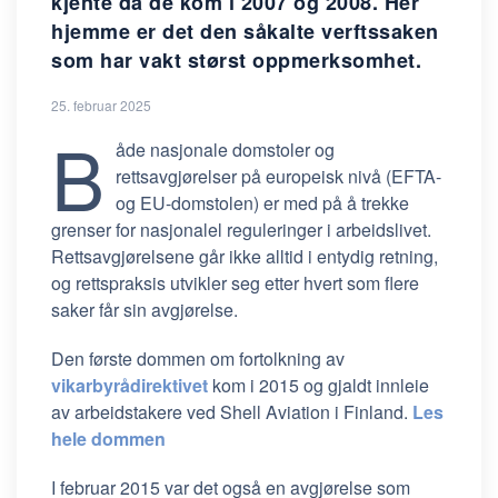
kjente da de kom i 2007 og 2008. Her
hjemme er det den såkalte verftssaken
som har vakt størst oppmerksomhet.
25. februar 2025
B
åde nasjonale domstoler og
rettsavgjørelser på europeisk nivå (EFTA-
og EU-domstolen) er med på å trekke
grenser for nasjonalel reguleringer i arbeidslivet.
Rettsavgjørelsene går ikke alltid i entydig retning,
og rettspraksis utvikler seg etter hvert som flere
saker får sin avgjørelse.
Den første dommen om fortolkning av
vikarbyrådirektivet
kom i 2015 og gjaldt innleie
av arbeidstakere ved Shell Aviation i Finland.
Les
hele dommen
I februar 2015 var det også en avgjørelse som