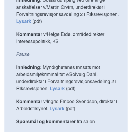
anskaffelser v/Martin Ørvim, underdirektør i
Forvaltningsrevisjonsavdeling 2 i Riksrevisjonen.
Lysark
(pdf)
Kommentar
v/Helge Eide, områdedirektør
Interessepolitikk, KS
Pause
Innledning:
Myndighetenes innsats mot
arbeidsmiljøkriminalitet v/Solveig Dahl,
underdirektør i Forvaltningsrevisjonsavdeling 2 i
Riksrevisjonen.
Lysark
(pdf)
Kommentar
v/Ingrid Finboe Svendsen, direktør i
Arbeidstilsynet.
Lysark
(pdf)
Spørsmål og kommentarer
fra salen