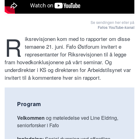
Se sendingen her eller på
Fafos YouTube-kanal
R
iksrevisjonen kom med to rapporter om disse
temaene 21. juni. Fafo Østforum invitert e
representanter for Riksrevisjonen til å legge
fram hovedkonklusjonene på vårt seminar. Og
underdirektør i KS og direktøren for Arbeidstilsynet var
invitert til å kommentere hver sin rapport.
Program
Velkommen
og møteledelse ved Line Eldring,
seniorforsker i Fafo
Innledning:
Sosial dumping ved offentlige