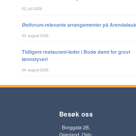
02. juli 2026
Østforum-relevante arrangementer på Arendalsu
03. august 2026
Tidligere restaurant-leder i Bodø dømt for grovt
lønnstyveri
04. august 2026
Besøk oss
Borggata 2B,
Grønland, Oslo.