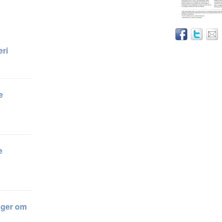
eri
e
e
nger om