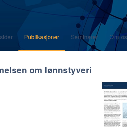
sider
Publikasjoner
Seminarer
Om os
melsen om lønnstyveri