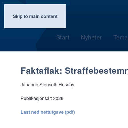
Skip to main content
Start
Nyheter
Tema
Faktaflak: Straffebestem
Johanne Stenseth Huseby
Publikasjonsår:
2026
Last ned nettutgave (pdf)