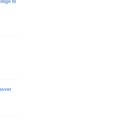
lige til
mover