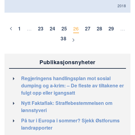
2018
1
…
23
24
25
26
27
28
29
…
38
Publikasjonsnyheter
Regjeringens handlingsplan mot sosial
dumping og a-krim: – De fleste av tiltakene er
fulgt opp eller igangsatt
Nytt Faktaflak: Straffebestemmelsen om
lønnstyveri
På tur i Europa i sommer? Sjekk Østforums
landrapporter