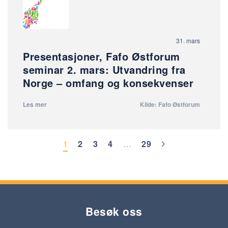
31. mars
Presentasjoner, Fafo Østforum
seminar 2. mars: Utvandring fra
Norge – omfang og konsekvenser
Les mer
Kilde: Fafo Østforum
1
2
3
4
…
29
Besøk oss