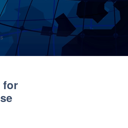
s
 for
øse