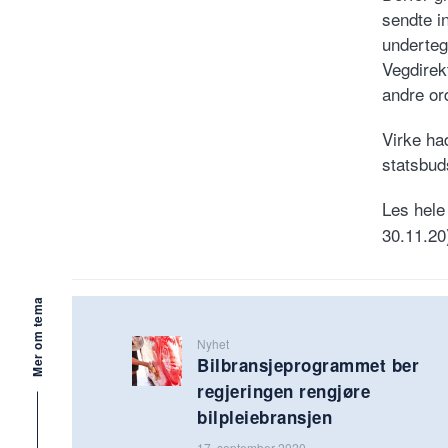
sendte in
underteg
Vegdirek
andre ord
Virke had
statsbuds
Les hele
30.11.20
Mer om tema
Nyhet
Bilbransjeprogrammet ber
regjeringen rengjøre
bilpleiebransjen
17. september 2020