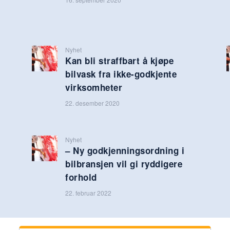
Nyhet
Kan bli straffbart å kjøpe
bilvask fra ikke-godkjente
virksomheter
22. desember 2020
Nyhet
– Ny godkjenningsordning i
bilbransjen vil gi ryddigere
forhold
22. februar 2022