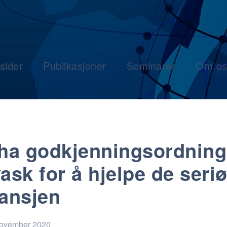
sider
Publikasjoner
Seminarer
Om os
 ha godkjenningsordning
vask for å hjelpe de seri
ransjen
november 2020