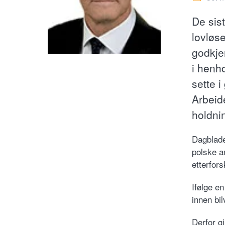
De sis
lovløse
godkje
i henho
sette i
Arbeid
holdni
Dagblade
polske a
etterfors
Ifølge e
innen bil
Derfor g