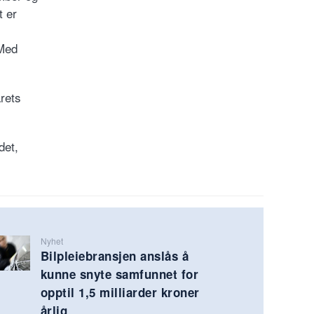
t er
 Med
årets
det,
Nyhet
Bilpleiebransjen anslås å
kunne snyte samfunnet for
opptil 1,5 milliarder kroner
årlig