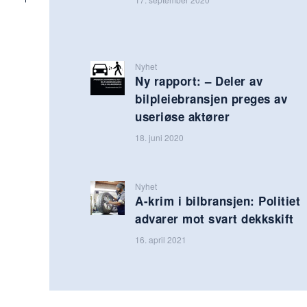
Nyhet
Ny rapport: – Deler av
bilpleiebransjen preges av
useriøse aktører
18. juni 2020
Nyhet
A-krim i bilbransjen: Politiet
advarer mot svart dekkskift
16. april 2021