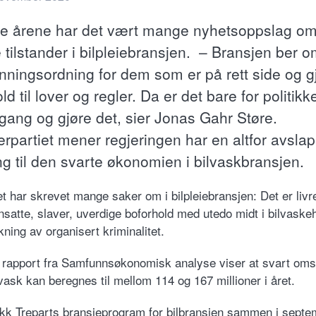
te årene har det vært mange nyhetsoppslag o
 tilstander i bilpleiebransjen. – Bransjen ber 
nningsordning for dem som er på rett side og gj
ld til lover og regler. Da er det bare for politikk
 gang og gjøre det, sier Jonas Gahr Støre.
erpartiet mener regjeringen har en altfor avsla
ng til den svarte økonomien i bilvaskbransjen.
t har skrevet mange saker om i bilpleiebransjen: Det er liv
nsatte, slaver, uverdige boforhold med utedo midt i bilvaske
kning av organisert kriminalitet.
n rapport fra Samfunnsøkonomisk analyse viser at svart oms
vask kan beregnes til mellom 114 og 167 millioner i året.
ikk Treparts bransjeprogram for bilbransjen sammen i septe