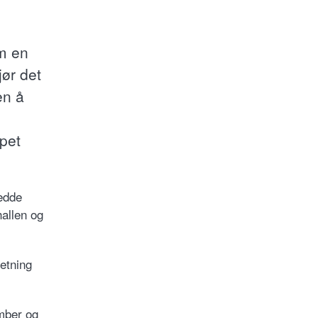
m
om en
ør det
en å
ppet
redde
hallen og
etning
mber og