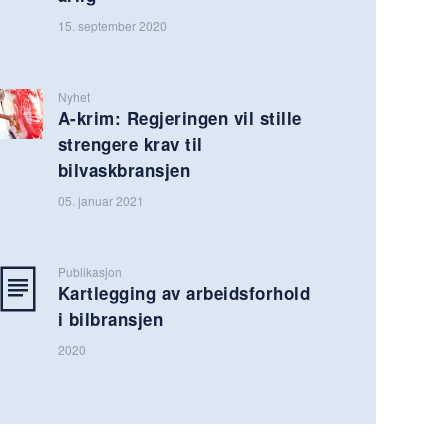
15. september 2020
Nyhet
A-krim: Regjeringen vil stille
strengere krav til
bilvaskbransjen
05. januar 2021
Publikasjon
Kartlegging av arbeidsforhold
i bilbransjen
2020