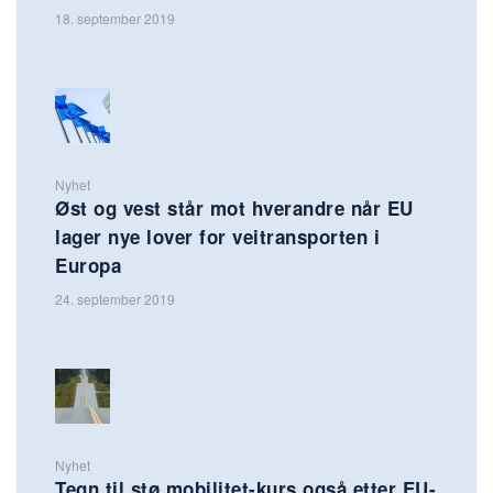
18. september 2019
Nyhet
Øst og vest står mot hverandre når EU
lager nye lover for veitransporten i
Europa
24. september 2019
Nyhet
Tegn til stø mobilitet-kurs også etter EU-