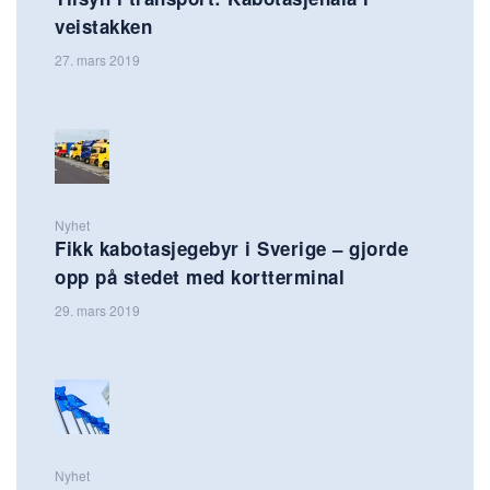
veistakken
27. mars 2019
Nyhet
Fikk kabotasjegebyr i Sverige – gjorde
opp på stedet med kortterminal
29. mars 2019
Nyhet