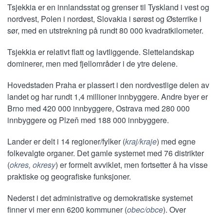
Tsjekkia er en innlandsstat og grenser til Tyskland i vest og
nordvest, Polen i nordøst, Slovakia i sørøst og Østerrike i
sør, med en utstrekning på rundt 80 000 kvadratkilometer.
Tsjekkia er relativt flatt og lavtliggende. Slettelandskap
dominerer, men med fjellområder i de ytre delene.
Hovedstaden Praha er plassert i den nordvestlige delen av
landet og har rundt 1,4 millioner innbyggere. Andre byer er
Brno med 420 000 innbyggere, Ostrava med 280 000
innbyggere og Plzeň med 188 000 innbyggere.
Lander er delt i 14 regioner/fylker (
kraj/kraje
) med egne
folkevalgte organer. Det gamle systemet med 76 distrikter
(
okres, okresy
) er formelt avviklet, men fortsetter å ha visse
praktiske og geografiske funksjoner.
Nederst i det administrative og demokratiske systemet
finner vi mer enn 6200 kommuner (
obec/obce
). Over