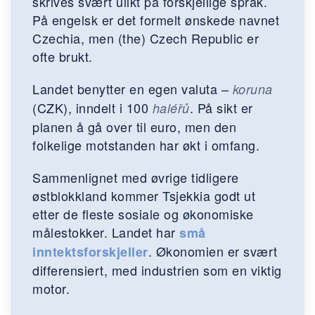
skrives svært ulikt på forskjellige språk.
På engelsk er det formelt ønskede navnet
Czechia, men (the) Czech Republic er
ofte brukt.
Landet benytter en egen valuta –
koruna
(CZK), inndelt i 100
. På sikt er
haléřů
planen å gå over til euro, men den
folkelige motstanden har økt i omfang.
Sammenlignet med øvrige tidligere
østblokkland kommer Tsjekkia godt ut
etter de fleste sosiale og økonomiske
målestokker. Landet har
små
. Økonomien er svært
inntektsforskjeller
differensiert, med industrien som en viktig
motor.