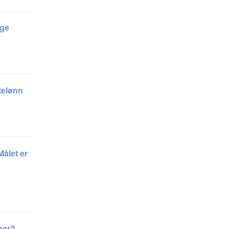
rge
telønn
ålet er
ger?