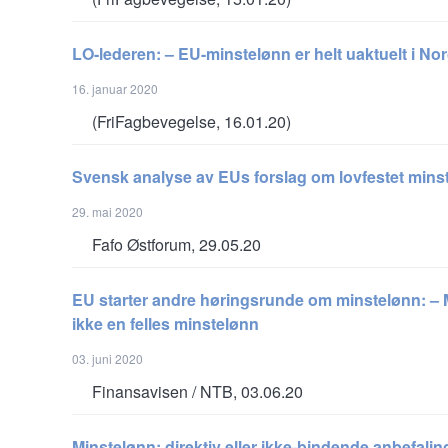
LO-lederen: – EU-minstelønn er helt uaktuelt i No
16. januar 2020
(FriFagbevegelse, 16.01.20)
Svensk analyse av EUs forslag om lovfestet mins
29. mai 2020
Fafo Østforum, 29.05.20
EU starter andre høringsrunde om minstelønn: – M
ikke en felles minstelønn
03. juni 2020
Finansavisen / NTB, 03.06.20
Minstelønn: direktiv eller ikke-bindende anbefalin