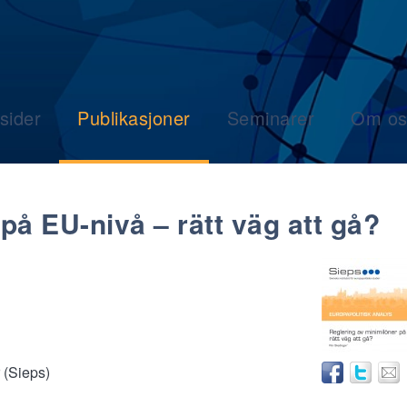
sider
Publikasjoner
Seminarer
Om os
på EU-nivå – rätt väg att gå?
r (Sieps)