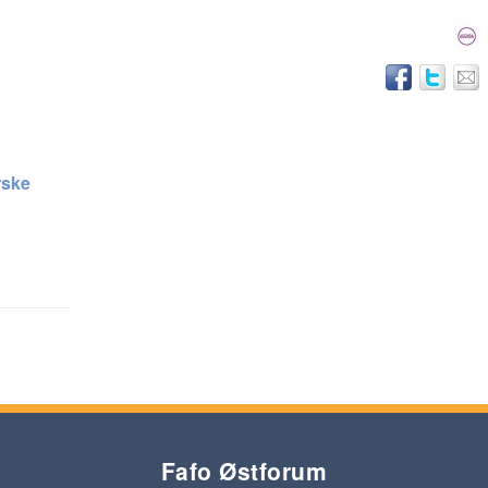
rske
Fafo Østforum