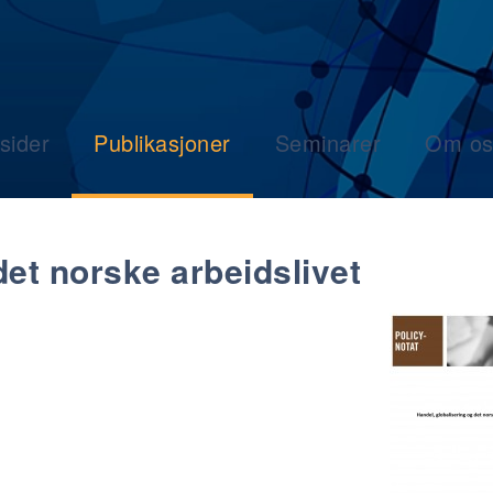
sider
Publikasjoner
Seminarer
Om os
det norske arbeidslivet