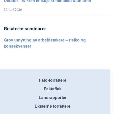
Debatt: – Ø-krim er ikkje kriminalitet utan offer
30. juni 2026
Relaterte seminarer
Grov utnytting av arbeidstakere – risiko og
konsekvenser
Fafo-forfattere
Faktaflak
Landrapporter
Eksterne forfattere