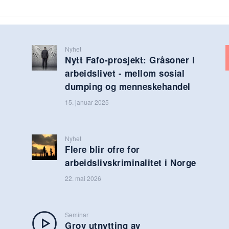
Nyhet
Nytt Fafo-prosjekt: Gråsoner i
arbeidslivet - mellom sosial
dumping og menneskehandel
15. januar 2025
Nyhet
Flere blir ofre for
arbeidslivskriminalitet i Norge
22. mai 2026
Seminar
Grov utnytting av