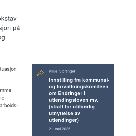
okstav
asjon på
og
ituasjon
Kilde: Stortinget
Innstilling fra kommunal-
og forvaltningskomiteen
ramme
om Endringer i
me
utlendingsloven mv.
 arbeids-
(straff for utilbørlig
utnyttelse av
utlendinger)
21. mai 2026