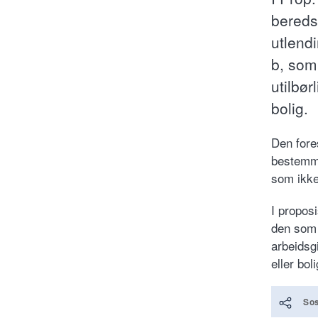
bereds
utlend
b, som 
utilbør
bolig.
Den fore
bestemme
som ikke
I propos
den som 
arbeidsgi
eller bol
Sos