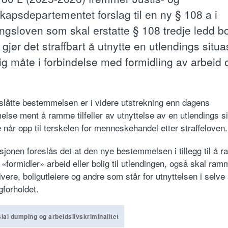
kapsdepartementet forslag til en ny § 108 a i
ingsloven som skal erstatte § 108 tredje ledd b
gjør det straffbart å utnytte en utlendings situ
lig måte i forbindelse med formidling av arbeid 
slåtte bestemmelsen er i videre utstrekning enn dagens
lse ment å ramme tilfeller av utnyttelse av en utlendings s
 når opp til terskelen for menneskehandel etter straffeloven.
isjonen foreslås det at den nye bestemmelsen i tillegg til å 
«formidler» arbeid eller bolig til utlendingen, også skal ram
vere, boligutleiere og andre som står for utnyttelsen i selve
igforholdet.
ial dumping og arbeidslivskriminalitet