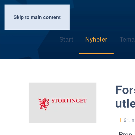
Skip to main content
Start
Nyheter
Tema
For
utl
21. 
I Prop