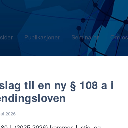
sider
Publikasjoner
Seminarer
Om os
slag til en ny § 108 a i
endingsloven
mai 2026
. 80 L (2025-2026) fremmer Justis- og