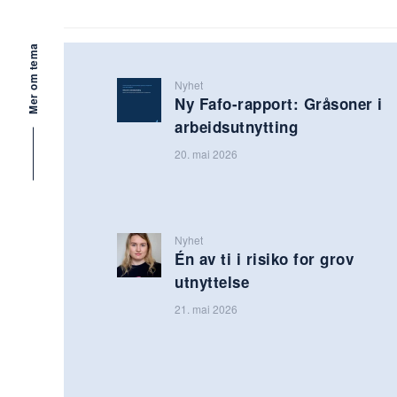
Mer om tema
Nyhet
Ny Fafo-rapport: Gråsoner i
arbeidsutnytting
20. mai 2026
Nyhet
Én av ti i risiko for grov
utnyttelse
21. mai 2026