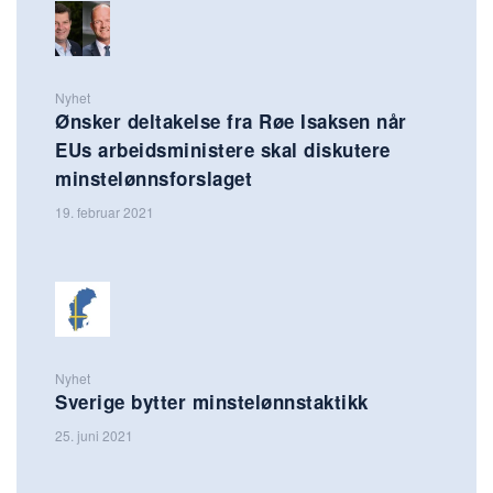
Nyhet
Ønsker deltakelse fra Røe Isaksen når
EUs arbeidsministere skal diskutere
minstelønnsforslaget
19. februar 2021
Nyhet
Sverige bytter minstelønnstaktikk
25. juni 2021