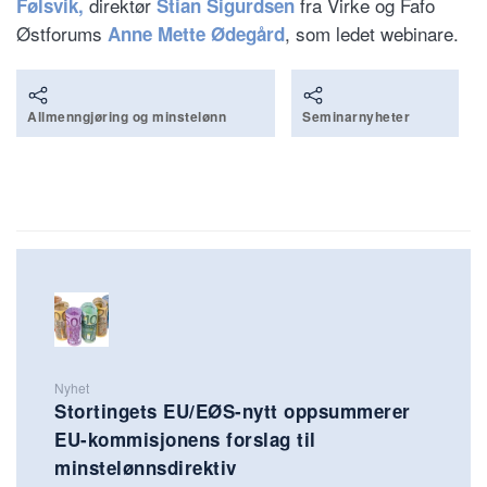
direktør
fra Virke og Fafo
Følsvik,
Stian Sigurdsen
Østforums
, som ledet webinare.
Anne Mette Ødegård
Allmenngjøring og minstelønn
Seminarnyheter
Nyhet
Stortingets EU/EØS-nytt oppsummerer
EU-kommisjonens forslag til
minstelønnsdirektiv