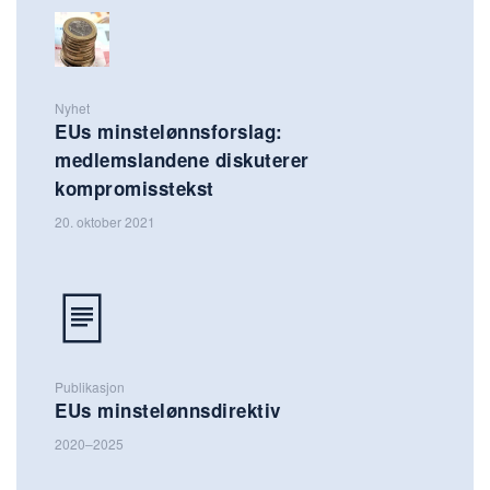
Nyhet
EUs minstelønnsforslag:
medlemslandene diskuterer
kompromisstekst
20. oktober 2021
Publikasjon
EUs minstelønnsdirektiv
2020–2025