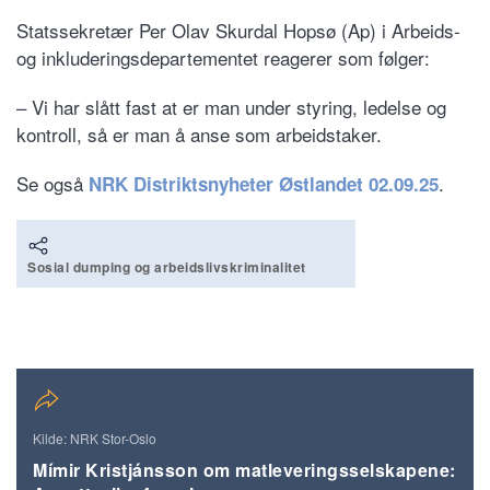
Statssekretær Per Olav Skurdal Hopsø (Ap) i Arbeids-
og inkluderingsdepartementet reagerer som følger:
– Vi har slått fast at er man under styring, ledelse og
kontroll, så er man å anse som arbeidstaker.
Se også
.
NRK Distriktsnyheter Østlandet 02.09.25
Sosial dumping og arbeidslivskriminalitet
Kilde: NRK Stor-Oslo
Mímir Kristjánsson om matleverings­selskapene: