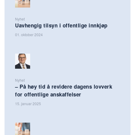
Nyhet
Uavhengig tilsyn i offentlige innkjøp
01. oktober 2024
Nyhet
– På høy tid å revidere dagens lovverk
for offentlige anskaffelser
15. januar 2025