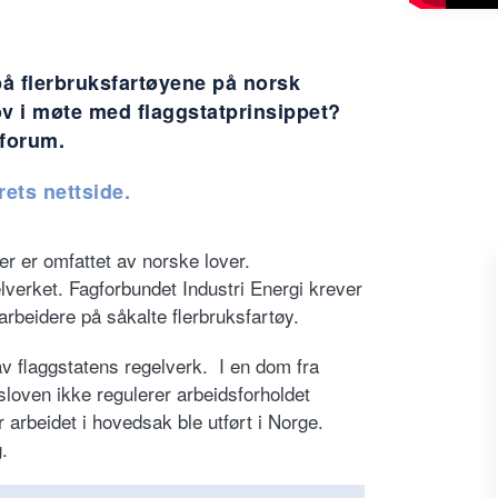
på flerbruksfartøyene på norsk
ov i møte med flaggstatprinsippet?
tforum.
ets nettside.
r er omfattet av norske lover.
elverket. Fagforbundet Industri Energi krever
earbeidere på såkalte flerbruksfartøy.
v flaggstatens regelverk. I en dom fra
sloven ikke regulerer arbeidsforholdet
arbeidet i hovedsak ble utført i Norge.
.