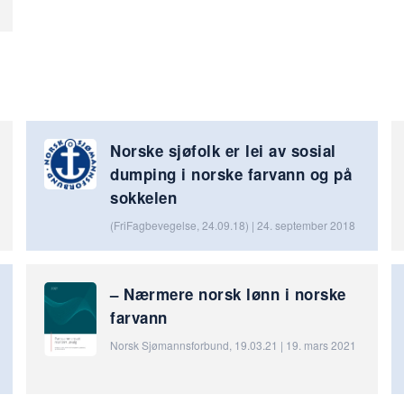
Norske sjøfolk er lei av sosial
dumping i norske farvann og på
sokkelen
(FriFagbevegelse, 24.09.18) | 24. september 2018
– Nærmere norsk lønn i norske
farvann
Norsk Sjømannsforbund, 19.03.21 | 19. mars 2021