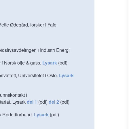
tte Ødegård, forsker i Fafo
slivsavdelingen i Industri Energi
 i Norsk olje & gass.
Lysark
(pdf)
rivatrett, Universitetet i Oslo.
Lysark
funnskontakt i
ariat. Lysark
del 1
(pdf)
del 2
(pdf)
s Rederiforbund.
Lysark
(pdf)