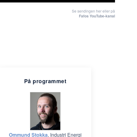
Se sendingen her eller på
Fafos YouTube-kanal
På programmet
Ommund Stokka
, Industri Energi