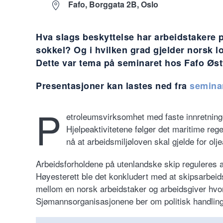
Fafo, Borggata 2B, Oslo
Hva slags beskyttelse har arbeidstakere 
sokkel? Og i hvilken grad gjelder norsk l
Dette var tema på seminaret hos Fafo Øs
Presentasjoner kan lastes ned fra
seminar
P
etroleumsvirksomhet med faste innretninge
Hjelpeaktivitetene følger det maritime reg
nå at arbeidsmiljøloven skal gjelde for olj
Arbeidsforholdene på utenlandske skip reguleres a
Høyesterett ble det konkludert med at skipsarbeid
mellom en norsk arbeidstaker og arbeidsgiver hvor 
Sjømannsorganisasjonene ber om politisk handling