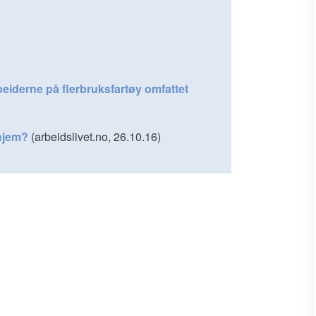
rbeiderne på flerbruksfartøy omfattet
 hjem?
(arbeidslivet.no, 26.10.16)