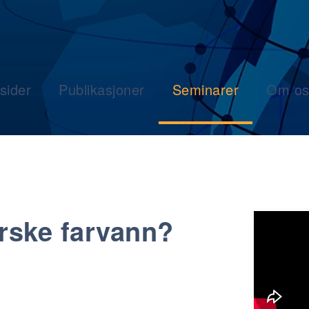
sider
Publikasjoner
Seminarer
Om os
orske farvann?