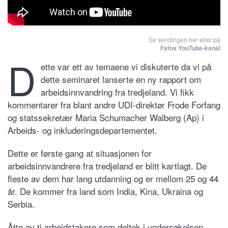
Se sendingen her eller på
Fafos YouTube-kanal
D
ette var ett av temaene vi diskuterte da vi på
dette seminaret lanserte en ny rapport om
arbeidsinnvandring fra tredjeland. Vi fikk
kommentarer fra blant andre UDI-direktør Frode Forfang
og statssekretær Maria Schumacher Walberg (Ap) i
Arbeids- og inkluderingsdepartementet.
Dette er første gang at situasjonen for
arbeidsinnvandrere fra tredjeland er blitt kartlagt. De
fleste av dem har lang utdanning og er mellom 25 og 44
år. De kommer fra land som India, Kina, Ukraina og
Serbia.
Åtte av ti arbeidstakere som deltok i undersøkelsen,