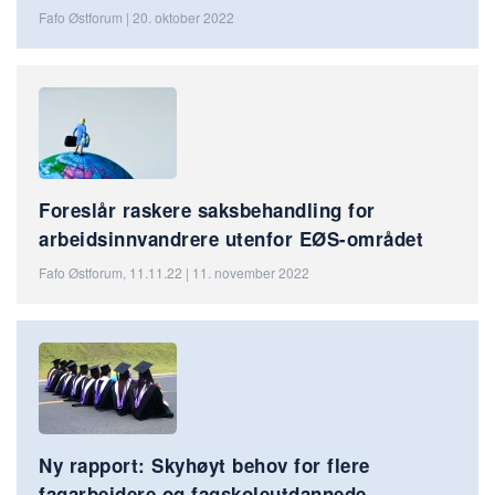
Fafo Østforum | 20. oktober 2022
Foreslår raskere saksbehandling for
arbeidsinnvandrere utenfor EØS-området
Fafo Østforum, 11.11.22 | 11. november 2022
Ny rapport: Skyhøyt behov for flere
fagarbeidere og fagskoleutdannede