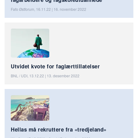
Fafo Østforum, 16.11.22 | 16. november 2022
Utvidet kvote for faglærttillatelser
BNL / UDI, 13.12.22 | 13. desember 2022
Hellas må rekruttere fra «tredjeland»