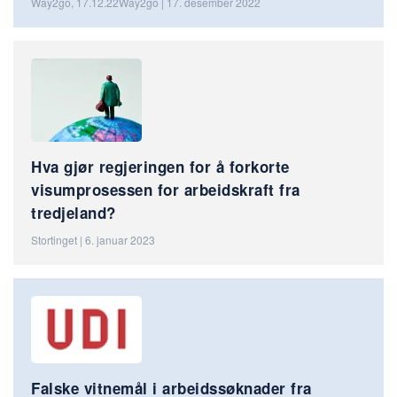
Way2go, 17.12.22Way2go | 17. desember 2022
Hva gjør regjeringen for å forkorte
visumprosessen for arbeidskraft fra
tredjeland?
Stortinget | 6. januar 2023
Falske vitnemål i arbeidssøknader fra