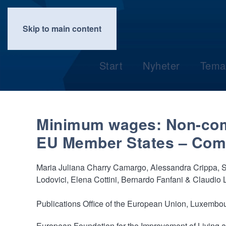
Skip to main content
Start
Nyheter
Tema
Minimum wages: Non-com
EU Member States – Comp
Maria Juliana Charry Camargo, Alessandra Crippa, 
Lodovici, Elena Cottini, Bernardo Fanfani & Claudio 
Publications Office of the European Union, Luxembou
European Foundation for the Improvement of Living 