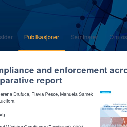
sider
Publikasjoner
Seminarer
Om os
pliance and enforcement acr
arative report
Serena Drufuca, Flavia Pesce, Manuela Samek
Lucifora
rg.
and Working Conditions (Eurofound), 2024