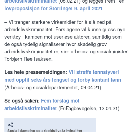
(08.02.21) og legges frem i en
arbeidslivskriminalitet
.
lovproposisjon for Stortinget 9. april 2021
– Vi trenger sterkere virkemidler for å slå ned på
arbeidslivskriminalitet. Forslagene vil kunne gi oss nye
verktøy i kampen mot useriøse aktører, samtidig som
de også tydelig signaliserer hvor skadelig grov
arbeidslivskriminalitet er, sier arbeids- og sosialminister
Torbjørn Røe Isaksen.
Les hele pressemeldingen:
Vil straffe lønnstyveri
med opptil seks års fengsel og forby kontant lønn
(Arbeids- og sosialdepartementet, 09.04.21)
:
Se også saken
Fem forslag mot
(FriFagbevegelse, 12.04.21)
arbeidslivskriminalitet
Sosial dumping og arbeidslivskriminalitet