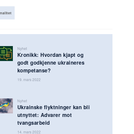
nalitet
Nyhet
Kronikk: Hvordan kjapt og
godt godkjenne ukraineres
kompetanse?
19. mars 2022
Nyhet
Ukrainske flyktninger kan bli
utnyttet: Advarer mot
tvangsarbeid
14. mars 2022