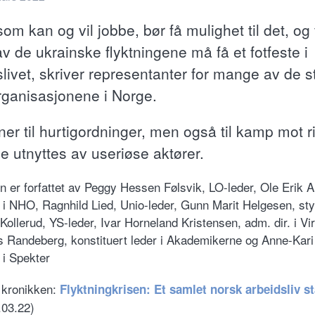
som kan og vil jobbe, bør få mulighet til det, og 
v de ukrainske flyktningene må få et fotfeste i
livet, skriver representanter for mange av de s
rganisasjonene i Norge.
er til hurtigordninger, men også til kamp mot r
de utnyttes av useriøse aktører.
n er forfattet av Peggy Hessen Følsvik, LO-leder, Ole Erik A
. i NHO, Ragnhild Lied, Unio-leder, Gunn Marit Helgesen, sty
Kollerud, YS-leder, Ivar Horneland Kristensen, adm. dir. i Vi
 Randeberg, konstituert leder i Akademikerne og Anne-Kari 
 i Spekter
 kronikken:
Flyktningkrisen: Et samlet norsk arbeidsliv st
.03.22)