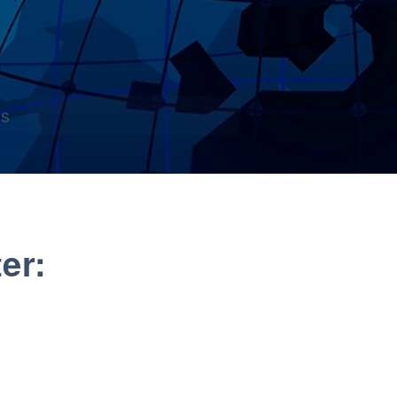
s
er: