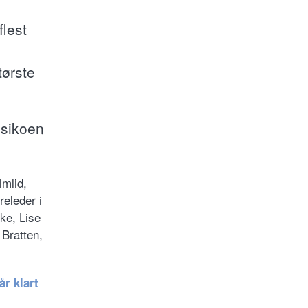
flest
tørste
isikoen
lmlid,
releder i
rke, Lise
Bratten,
år klart