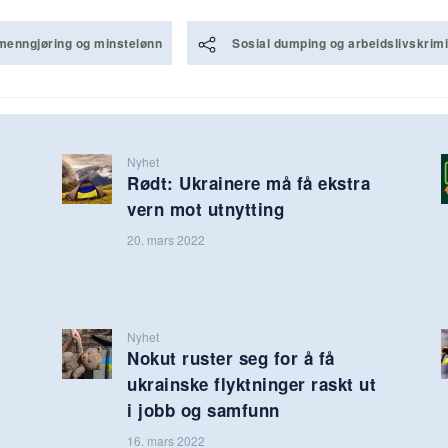
menngjøring og minstelønn
Sosial dumping og arbeidslivskrimi
Nyhet
Rødt: Ukrainere må få ekstra
vern mot utnytting
20. mars 2022
Nyhet
Nokut ruster seg for å få
ukrainske flyktninger raskt ut
i jobb og samfunn
16. mars 2022