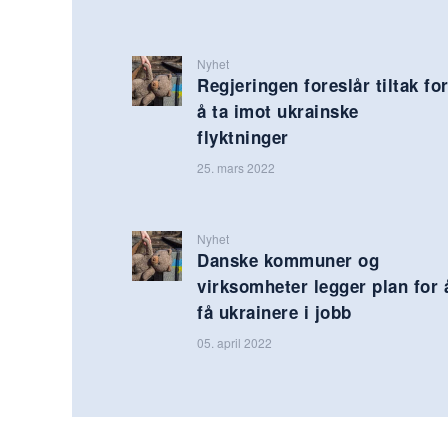
Nyhet
Regjeringen foreslår tiltak fo
å ta imot ukrainske
flyktninger
25. mars 2022
Nyhet
Danske kommuner og
virksomheter legger plan for 
få ukrainere i jobb
05. april 2022