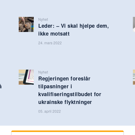
Nyhet
r
Leder: – Vi skal hjelpe dem,
ikke motsatt
24. mars 2022
Nyhet
Regjeringen foreslår
å
tilpasninger i
kvalifiseringstilbudet for
ukrainske flyktninger
05. april 2022