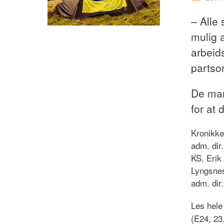
– Alle 
mulig a
arbeids
partso
De man
for at 
Kronikke
adm. dir
KS, Erik 
Lyngsnes
adm. dir.
Les hele
(E24, 23