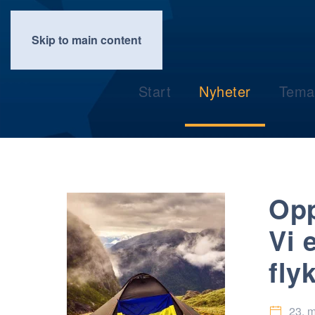
Skip to main content
Start
Nyheter
Tema
Opp
Vi 
fly
23. 