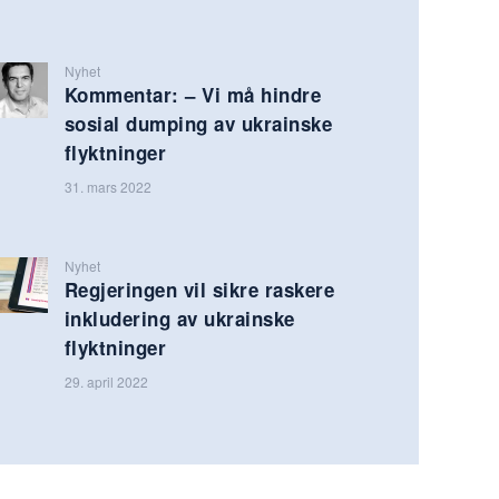
Nyhet
Kommentar: – Vi må hindre
sosial dumping av ukrainske
flyktninger
31. mars 2022
Nyhet
Regjeringen vil sikre raskere
inkludering av ukrainske
flyktninger
29. april 2022