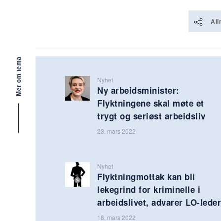
All
Mer om tema
Nyhet
Ny arbeidsminister:
Flyktningene skal møte et
trygt og seriøst arbeidsliv
23. mars 2022
Nyhet
Flyktningmottak kan bli
lekegrind for kriminelle i
arbeidslivet, advarer LO-leder
18. mars 2022