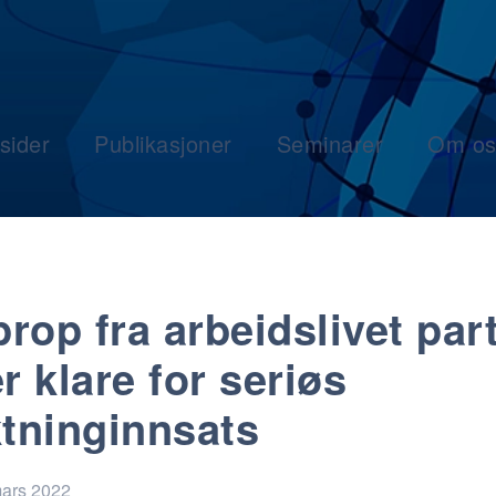
sider
Publikasjoner
Seminarer
Om os
rop fra arbeidslivet part
er klare for seriøs
ktninginnsats
mars 2022