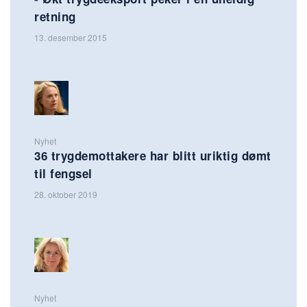
retning
13. desember 2015
Nyhet
36 trygdemottakere har blitt uriktig dømt
til fengsel
28. oktober 2019
Nyhet