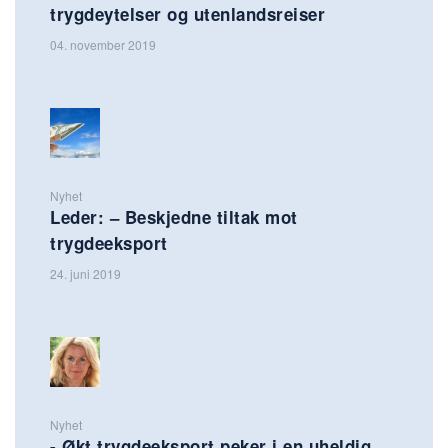
trygdeytelser og utenlandsreiser
04. november 2019
Nyhet
Leder​: – Beskjedne tiltak mot
trygdeeksport
24. juni 2019
Nyhet
- Økt trygdeeksport peker i en uheldig