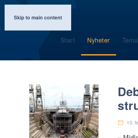
Skip to main content
Start
Nyheter
Tema
Deb
str
13. f
– Midle