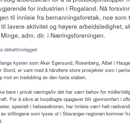
vgjørende for industrien i Rogaland. Nå forsvin
en til innleie fra bemanningsforetak, noe som t
e til lavere aktivitet og høyere arbeidsledighet, s
 Minge, adm. dir. i Næringsforeningen.
a debattinnlegget:
 langs kysten som Aker Egersund, Rosenberg, Aibel i Haug
er Stord, er vant med å håndtere store prosjekter som i peri
p mot en tredobling av den faste staben.
ke bare i privat næringsliv det har vært behov for midlertidi
aft. For å sikre at lovpålagte oppgaver blir gjennomført i off
eter, spesielt i helsesektoren, har innleie vært helt nødvend
l av stillingene som lyses ut i Stavanger-regionen kommer fr
å.