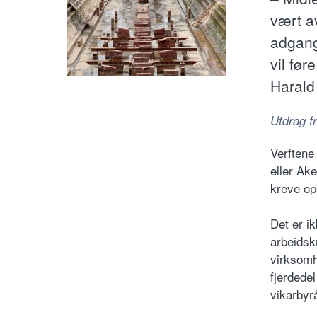
vært a
adgang
vil før
Harald
Utdrag fr
Verftene
eller Ak
kreve op
Det er ik
arbeidskr
virksomh
fjerdede
vikarbyr