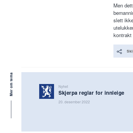
Men dett
bemannin
slett ik
utelukke
kontrakt
Ski
Mer om tema
Nyhet
Skjerpa reglar for innleige
20. desember 2022