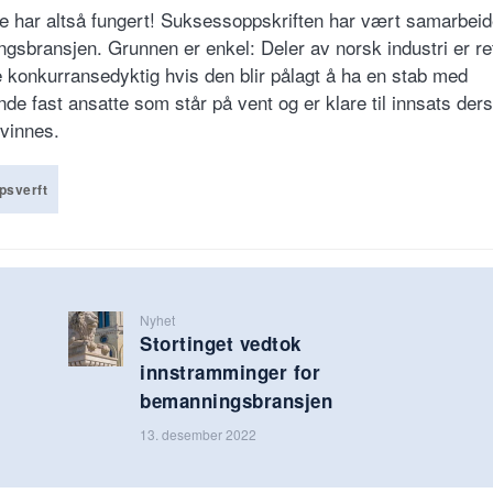
e har altså fungert! Suksessoppskriften har vært samarbei
gsbransjen. Grunnen er enkel: Deler av norsk industri er re
ke konkurransedyktig hvis den blir pålagt å ha en stab med
nde fast ansatte som står på vent og er klare til innsats de
 vinnes.
psverft
Nyhet
Stortinget vedtok
innstramminger for
bemanningsbransjen
13. desember 2022