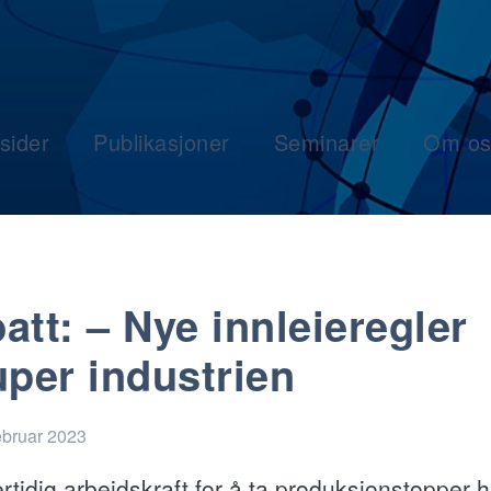
sider
Publikasjoner
Seminarer
Om os
att: – Nye innleieregler
uper industrien
ebruar 2023
rtidig arbeidskraft for å ta produksjonstopper h