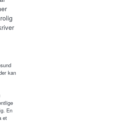
ner
rolig
kriver
esund
oder kan
g
entlige
ig. En
a et