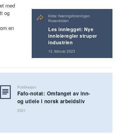
det med
tt og
Kilde: Næringsforeningen
Rosenkilden
rsom en
Les innlegget: Nye
innleieregler struper
industrien
13. februar 2023
Publikasjon
Fafo-notat: Omfanget av inn-
og utleie i norsk arbeidsliv
2021