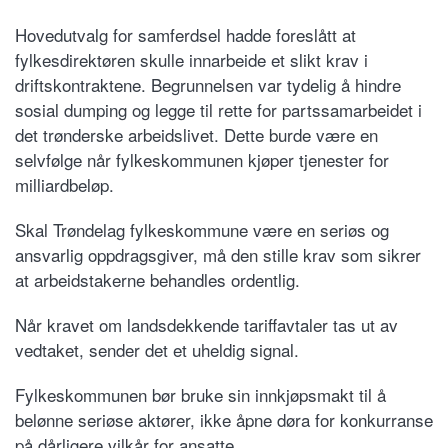
Hovedutvalg for samferdsel hadde foreslått at
fylkesdirektøren skulle innarbeide et slikt krav i
driftskontraktene. Begrunnelsen var tydelig å hindre
sosial dumping og legge til rette for partssamarbeidet i
det trønderske arbeidslivet. Dette burde være en
selvfølge når fylkeskommunen kjøper tjenester for
milliardbeløp.
Skal Trøndelag fylkeskommune være en seriøs og
ansvarlig oppdragsgiver, må den stille krav som sikrer
at arbeidstakerne behandles ordentlig.
Når kravet om landsdekkende tariffavtaler tas ut av
vedtaket, sender det et uheldig signal.
Fylkeskommunen bør bruke sin innkjøpsmakt til å
belønne seriøse aktører, ikke åpne døra for konkurranse
på dårligere vilkår for ansatte.