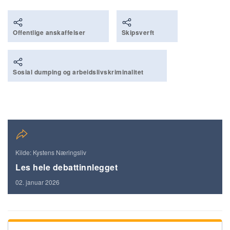
Offentlige anskaffelser
Skipsverft
Sosial dumping og arbeidslivskriminalitet
Kilde: Kystens Næringsliv
Les hele debattinnlegget
02. januar 2026