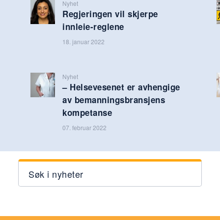
Nyhet
Regjeringen vil skjerpe
innleie-reglene
18. januar 2022
Nyhet
– Helsevesenet er avhengige
av bemanningsbransjens
kompetanse
07. februar 2022
Søk i nyheter