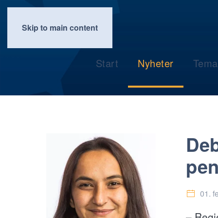
Skip to main content
Start
Nyheter
Tema
Deb
pen
01. f
– Regj