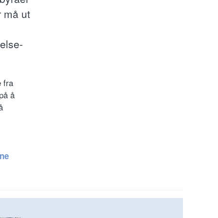
 må ut
helse-
 fra
 på å
å
ene