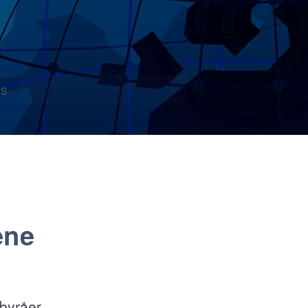
s
ene
sbyråer