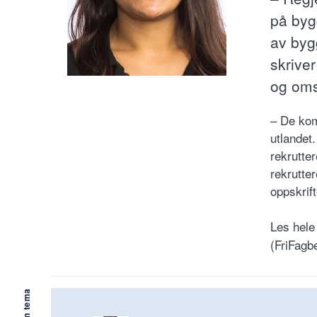
på byg
av byg
skriver
og oms
– De kom
utlandet.
rekrutter
rekrutter
oppskrif
Les hele
(FriFagb
Mer om tema