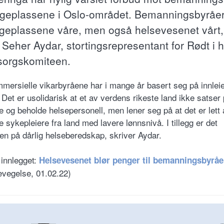
geplassene i Oslo-området. Bemanningsbyråer
geplassene våre, men også helsevesenet vårt,
 Seher Aydar, stortingsrepresentant for Rødt i 
orgskomiteen.
mersielle vikarbyråene har i mange år basert seg på innleie
 Det er usolidarisk at et av verdens rikeste land ikke satser
e og beholde helsepersonell, men lener seg på at det er lett 
e sykepleiere fra land med lavere lønnsnivå. I tillegg er det
ten på dårlig helseberedskap, skriver Aydar.
 innlegget:
Helsevesenet blør penger til bemanningsbyrå
evegelse, 01.02.22)