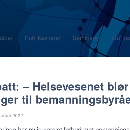
sider
Publikasjoner
Seminarer
Om os
att: – Helsevesenet blør
ger til bemanningsbyrå
ebruar 2022
eringa har nylig varslet forbud mot bemanning