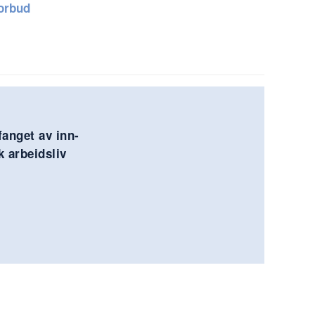
forbud
anget av inn-
k arbeidsliv