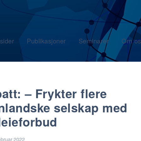
sider
Publikasjoner
Seminarer
Om os
att: – Frykter flere
nlandske selskap med
leieforbud
ebruar 2022