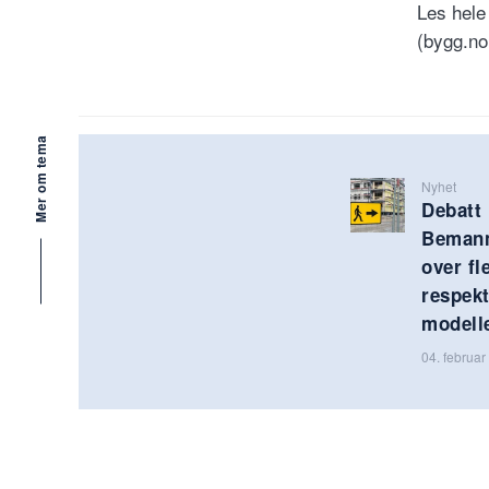
Les hele
(bygg.no
Mer om tema
Nyhet
Debatt 
Bemann
over fl
respek
modell
04. februa