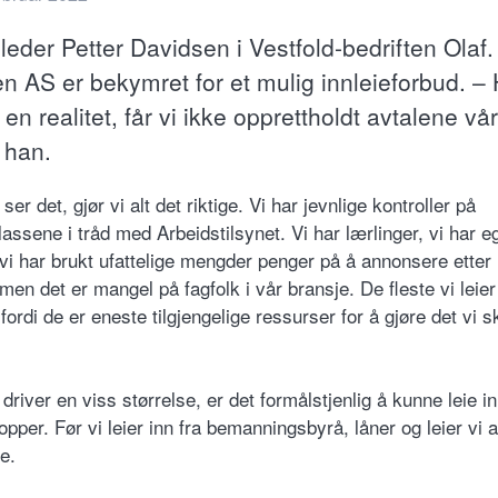
leder Petter Davidsen i Vestfold-bedriften Olaf.
en AS er bekymret for et mulig innleieforbud. – 
r en realitet, får vi ikke opprettholdt avtalene vå
 han.
ser det, gjør vi alt det riktige. Vi har jevnlige kontroller på
assene i tråd med Arbeidstilsynet. Vi har lærlinger, vi har e
 vi har brukt ufattelige mengder penger på å annonsere etter
men det er mangel på fagfolk i vår bransje. De fleste vi leier
 fordi de er eneste tilgjengelige ressurser for å gjøre det vi s
river en viss størrelse, er det formålstjenlig å kunne leie in
opper. Før vi leier inn fra bemanningsbyrå, låner og leier vi 
e.