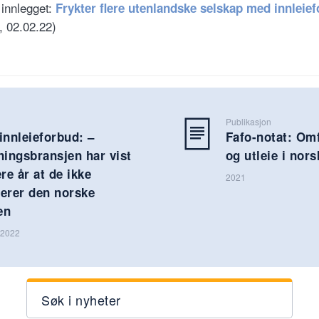
 innlegget:
Frykter flere utenlandske selskap med innleie
, 02.02.22)
Publikasjon
innleieforbud: –
Fafo-notat: Omf
ingsbransjen har vist
og utleie i nors
ere år at de ikke
2021
terer den norske
en
r 2022
Søk i nyheter