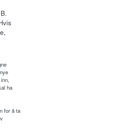
 B.
Hvis
re,
gne
 nye
 inn,
kal ha
n for å ta
av