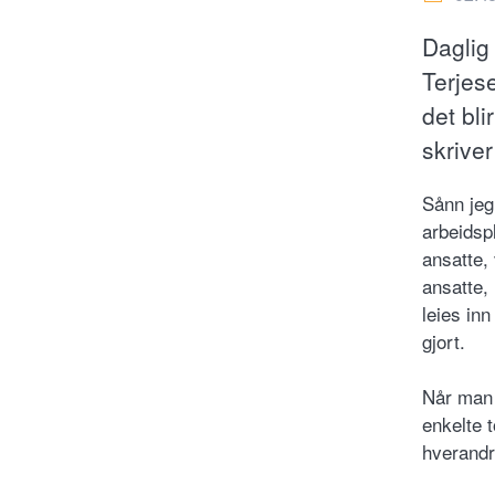
Daglig 
Terjes
det bli
skriver
Sånn jeg 
arbeidspl
ansatte,
ansatte, 
leies inn
gjort.
Når man d
enkelte t
hverandr