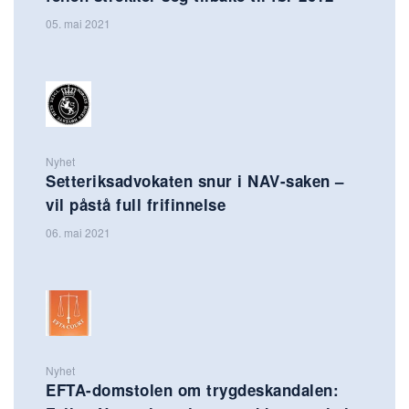
05. mai 2021
Nyhet
Setteriksadvokaten snur i NAV-saken –
vil påstå full frifinnelse
06. mai 2021
Nyhet
EFTA-domstolen om trygdeskandalen: