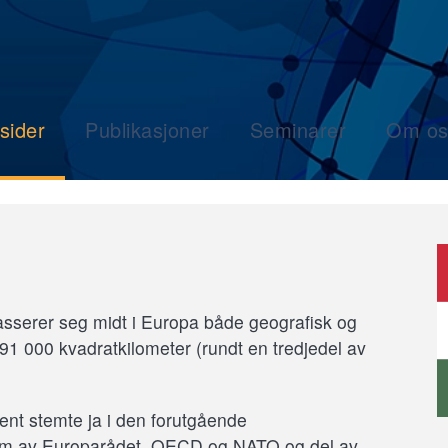
sider
Publikasjoner
Seminarer
Om os
asserer seg midt i Europa både geografisk og
1 000 kvadratkilometer (rundt en tredjedel av
ent stemte ja i den forutgående
em av Europarådet, OECD og NATO og del av