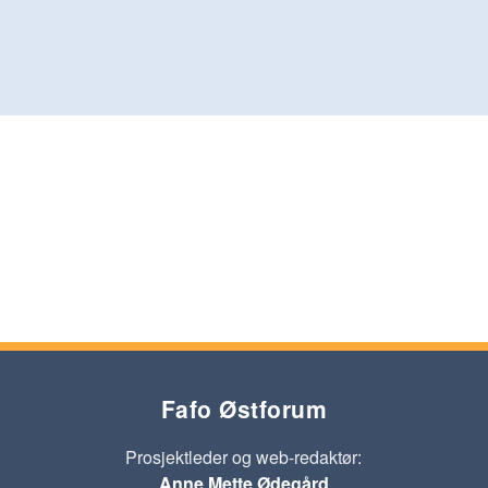
Fafo Østforum
Prosjektleder og web-redaktør:
Anne Mette Ødegård