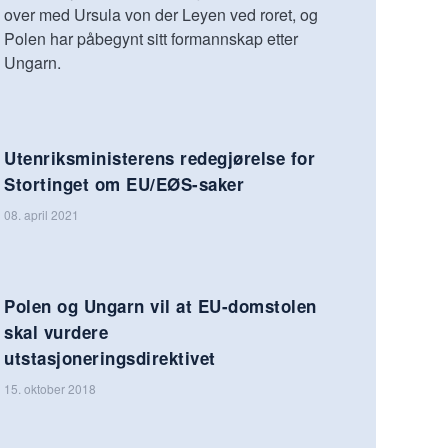
over med Ursula von der Leyen ved roret, og
Polen har påbegynt sitt formannskap etter
Ungarn.
Utenriksministerens redegjørelse for
Stortinget om EU/EØS-saker
08. april 2021
Polen og Ungarn vil at EU-domstolen
skal vurdere
utstasjoneringsdirektivet
15. oktober 2018