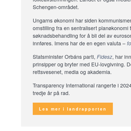
Schengen-området.
Ungarns økonomi har siden kommunisme
omstilling fra en sentralisert planøkonom
søknadsbehandling for å bli del av euroso
innføres. Imens har de en egen valuta –
fo
Statsminister Orbáns parti,
Fidesz
, har in
prinsipper og bryter med EU-lovgivning. De
rettsvesenet, media og akademia.
Transparency International rangerte i 20
tredje år på rad.
Les mer i landrapporten