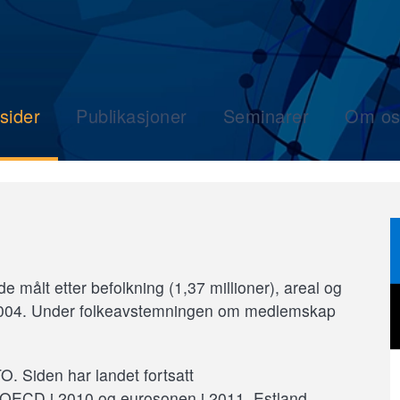
sider
Publikasjoner
Seminarer
Om os
 målt etter befolkning (1,37 millioner), areal og
2004. Under folkeavstemningen om medlemskap
 Siden har landet fortsatt
 OECD i 2010 og eurosonen i 2011. Estland