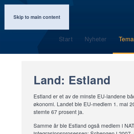
Skip to main content
Start
Nyheter
Tema
Land: Estland
Estland er
et av de minste EU-landene både
økonomi. Landet ble EU-medlem 1. mai 
stemte 67 prosent ja.
Samme år ble Estland også medlem i NATO.
integrasjonsprosessen: Schengen i 2007,