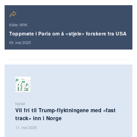
Kilde: NRK
Toppmøte i Paris om å «stjele» forskere fra USA
05. mai 2025
Nyhet
Vil fri til Trump-flyktningene med «fast
track» inn i Norge
11. mai 2025