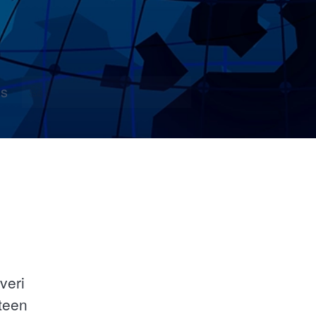
s
veri
iteen