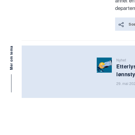
annet en
departem
Sos
Mer om tema
Nyhet
Etterly
lønnsty
29. mai 20