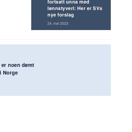
fortsatt unna med
lønnstyveri: Her er SVs
nye forslag
24. mai 2023
g er noen dømt
 i Norge