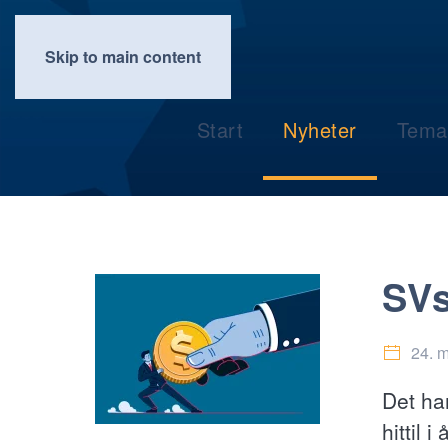
Skip to main content
Start
Nyheter
Tema
SVs
24. 
Det ha
hittil 