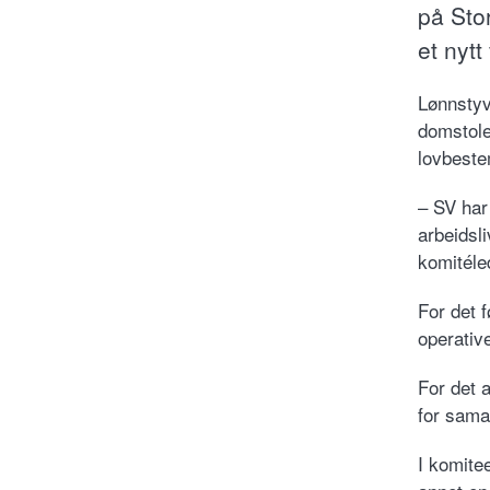
på Sto
et nytt
Lønnstyve
domstole
lovbest
– SV har 
arbeidsli
komitéle
For det f
operative
For det 
for sama
I komite