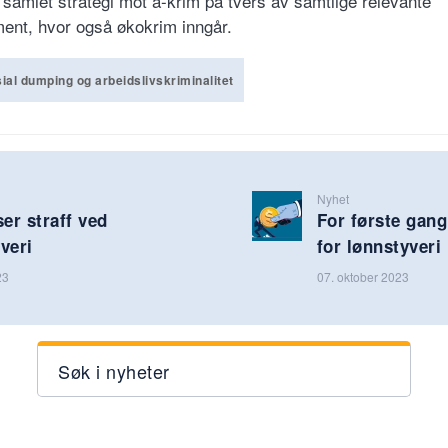
 samlet strategi mot a-krim på tvers av samtlige relevante
ent, hvor også økokrim inngår.
ial dumping og arbeidslivskriminalitet
Nyhet
ser straff ved
For første gan
veri
for lønnstyveri
23
07. oktober 2023
Søk i nyheter