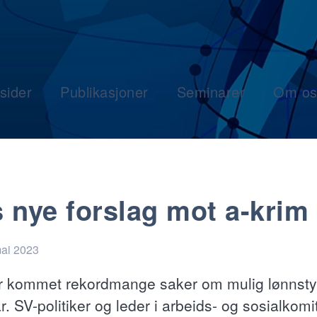
sider
Publikasjoner
Seminarer
Om os
 nye forslag mot a-krim
mai 2023
r kommet rekordmange saker om mulig lønnsty
i år. SV-politiker og leder i arbeids- og sosialkom