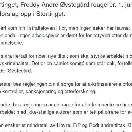
rtinget, Freddy André Øvstegård reagerer. 1. jun
 forslag opp i Stortinget.
ri kom inn i straffeloven i fjor, men ingen saker har havnet 
n enda. Ingen arbeidsgiver er dømt for lønnstyveri etter de 
emmelsene.
sikra flertall for noen nye tiltak som skal styrke arbeidet mo
vskriminalitet. Det er en samlet komité som står bak, fortell
der Øvstegård.
ørste, bes regjeringen om å sørge for at a-krimsentrene prior
 kontroller, sanksjonering og etterforskning.
andre, bes regjeringen om å sørge for at a-krimsentrene har 
rbeidet med ikke-statlige aktører som er tett på ofrene for a
en ønsker et mindretall av Høyre, FrP og Rødt andre tiltak. B