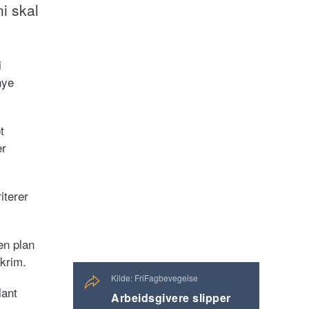
i skal
i
nye
t
er
iterer
en plan
-krim.
Kilde: FriFagbevegelse
lant
Arbeidsgivere slipper