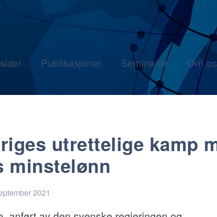
sider
Publikasjoner
Seminarer
Om os
riges utrettelige kamp 
 minstelønn
september 2021
e, anført av den svenske regjeringen og