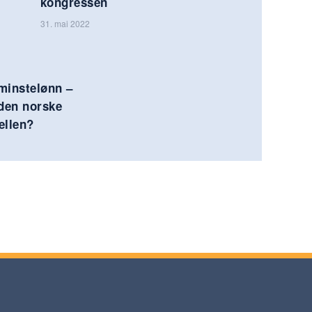
kongressen
31. mai 2022
 minstelønn –
 den norske
ellen?