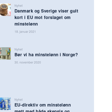
Nyhet
Danmark og Sverige viser gult
kort i EU mot forslaget om
minstelønn
18. januar 2021
Nyhet
Bør vi ha minstelønn i Norge?
30. november 2020
Nyhet
EU-direktiv om minstelønn
møtt med både skepsis og