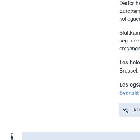
Derfor h
Europami
kollegae
Sluttkam
seg med 
omganger
Les hel
Brussel,
Les ogs
Svenskt
All