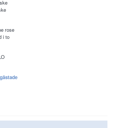
nske
ske
ne rose
 i to
LO
 gästade