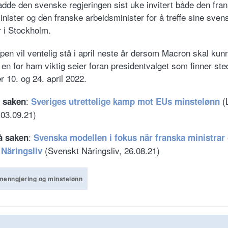
adde den svenske regjeringen sist uke invitert både den fra
nister og den franske arbeidsminister for å treffe sine sven
r i Stockholm.
pen vil ventelig stå i april neste år dersom Macron skal kun
en for ham viktig seier foran presidentvalget som finner sted
 10. og 24. april 2022.
:
(
e saken
Sveriges utrettelige kamp mot EUs minstelønn
 03.09.21)
:
å saken
Svenska modellen i fokus när franska ministrar
(Svenskt Näringsliv, 26.08.21)
 Näringsliv
menngjøring og minstelønn