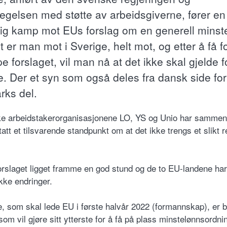
egelsen med støtte av arbeidsgiverne, fører en
elig kamp mot EUs forslag om en generell minste
 er man mot i Sverige, helt mot, og etter å få f
e forslaget, vil man nå at det ikke skal gjelde f
e. Der et syn som også deles fra dansk side for
ks del.
e arbeidstakerorganisasjonene LO, YS og Unio har samme
att et tilsvarende standpunkt om at det ikke trengs et slikt 
orslaget ligget framme en god stund og de to EU-landene ha
ekke endringer.
e, som skal lede EU i første halvår 2022 (formannskap), er b
om vil gjøre sitt ytterste for å få på plass minstelønnsordni