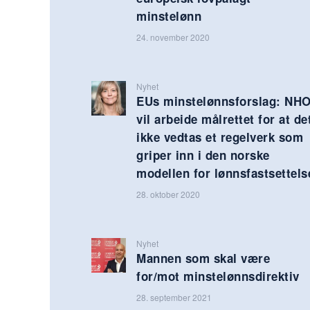
minstelønn
24. november 2020
Nyhet
EUs minstelønnsforslag: NH
vil arbeide målrettet for at de
ikke vedtas et regelverk som
griper inn i den norske
modellen for lønnsfastsettels
28. oktober 2020
Nyhet
Mannen som skal være
for/mot minstelønnsdirektiv
28. september 2021