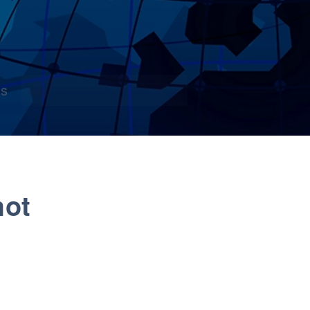
s
mot