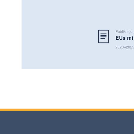
Publikasjo
EUs mi
2020–202