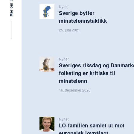
Mer om tema
Nyhet
Sverige bytter
minstelønnstaktikk
25. juni 2021
Nyhet
Sveriges riksdag og Danmark
folketing er kritiske til
minstelønn
16. desember 2020
Nyhet
LO-familien samlet ut mot
europeisk lovpålagt