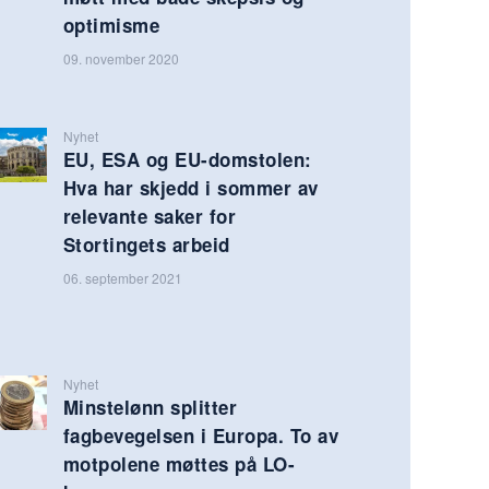
optimisme
09. november 2020
Nyhet
EU, ESA og EU-domstolen:
Hva har skjedd i sommer av
relevante saker for
Stortingets arbeid
06. september 2021
Nyhet
Minstelønn splitter
fagbevegelsen i Europa. To av
motpolene møttes på LO-