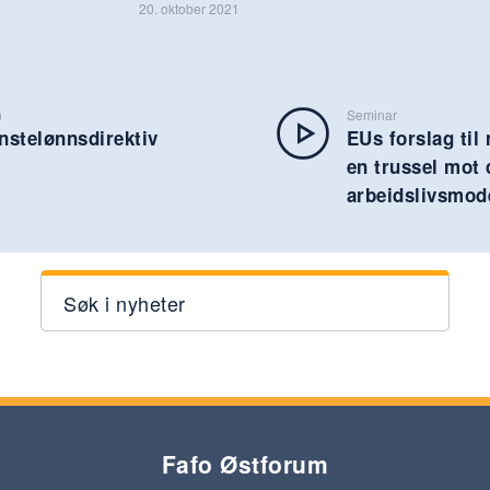
20. oktober 2021
n
Seminar
nstelønnsdirektiv
EUs forslag til
en trussel mot
5
arbeidslivsmod
Søk i nyheter
Fafo Østforum