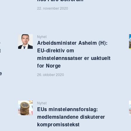
22. november 2020
Nyhet
O
Arbeidsminister Asheim (H):
t
EU-direktiv om
minstelønnssatser er uaktuelt
for Norge
e
26. oktober 2020
Nyhet
EUs minstelønnsforslag:
medlemslandene diskuterer
kompromisstekst