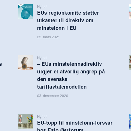
Nyhet
EUs regionkomite støtter
utkastet til direktiv om
minstelønn i EU
25. mars 2021
Nyhet
s
– EUs minstelønnsdirektiv
utgjør et alvorlig angrep på
den svenske
tariffavtalemodellen
03. desember 2020
Nyhet
EU-topp til minstelønn-forsvar
hos Fafo Østforum