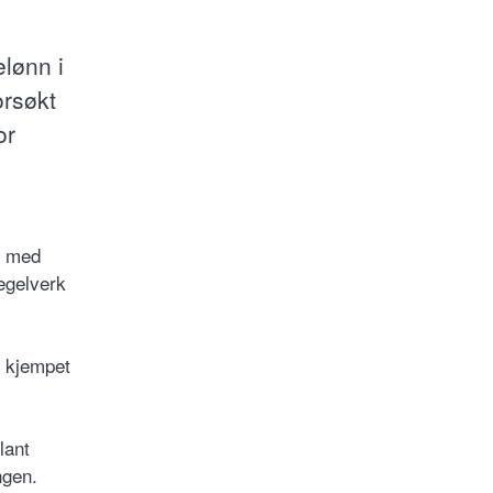
lønn i
orsøkt
or
n med
regelverk
r kjempet
lant
ngen.