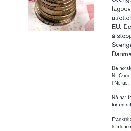
fagbev
utrett
EU. Det
å stopp
Sverig
Danmar
De norsk
NHO innt
i Norge.
Nå har f
for en r
Frankrik
landene s