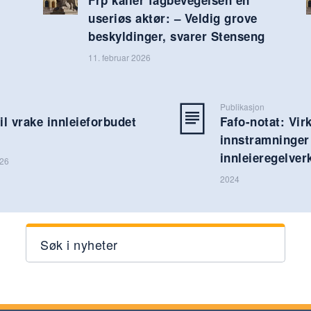
useriøs aktør: – Veldig grove
beskyldinger, svarer Stenseng
11. februar 2026
Publikasjon
l vrake innleieforbudet
Fafo-notat: Vir
innstramninger 
innleieregelver
026
2024
Søk i nyheter