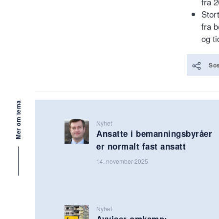
fra 
Stor
fra 
og ti
Sos
Mer om tema
Nyhet
Ansatte i bemanningsbyråer
er normalt fast ansatt
14. november 2025
Nyhet
Avviser omkamp: –