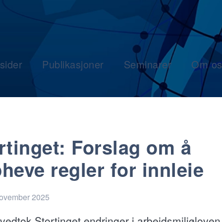
sider
Publikasjoner
Seminarer
Om os
rtinget: Forslag om å
heve regler for innleie
november 2025
 vedtok Stortinget endringer i arbeidsmiljølove