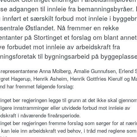
se adgangen til innleie fra bemanningsbyråer. 
gg innført et særskilt forbud mot innleie i byggeb
 sentrale Østlandet. Nå fremmer en rekke
entanter på Stortinget et forslag om blant annet
e forbudet mot innleie av arbeidskraft fra
ingsforetak til bygningsarbeid på byggeplass
srepresentantene Anna Molberg, Amalie Gunnufsen, Erlend 
gret Hagerup, Henrik Asheim, Henrik Gottfries Kierulf og 
d har fremmet følgende forslag:
tinget ber regjeringen legge til grunn at det ikke skal gjenno
rligere innstramminger eller utvidede forbud mot innleie av
idskraft i nåværende fireårsperiode.
tinget ber regjeringen fremme forslag som sørger for at næri
n kan leie inn arbeidskraft ved behov, i tråd med reglene som 