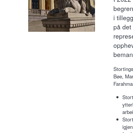
begren
i tille
på det
repres
opphev
bemann
Storting
Bøe, Mar
Farahman
Stor
ytte
arbe
Stor
igje