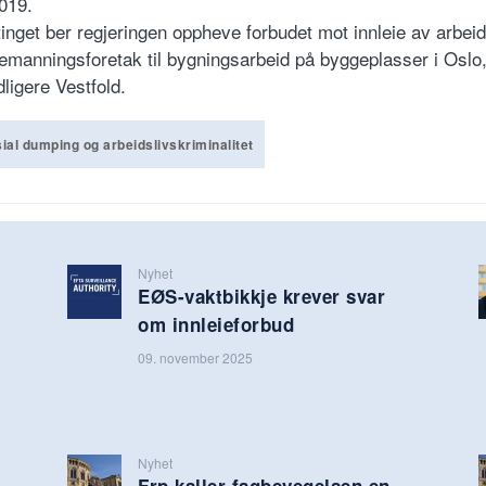
2019.
tinget ber regjeringen oppheve forbudet mot innleie av arbeid
bemanningsforetak til bygningsarbeid på byggeplasser i Oslo
dligere Vestfold.
ial dumping og arbeidslivskriminalitet
Nyhet
EØS-vaktbikkje krever svar
om innleieforbud
09. november 2025
Nyhet
Frp kaller fagbevegelsen en