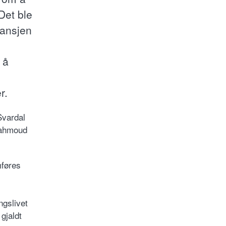
Det ble
ransjen
 å
er.
Svardal
Mahmoud
mføres
ngslivet
gjaldt