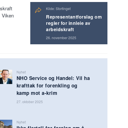
skraft
Kilde: Stortinget
, Viken
Representantforslag om
regler for innleie av
arbeidskraft
26. november 2025
Nyhet
NHO Service og Handel: Vil ha
krafttak for forenkling og
kamp mot a-krim
27. oktober 2025
Nyhet
Ikke flertall for forslag om å