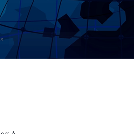
s
n om å