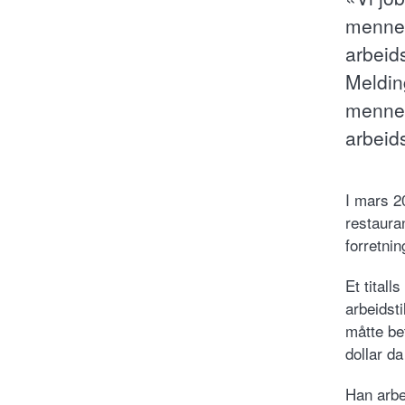
mennes
arbeid
Meldin
mennes
arbeid
I mars 2
restaura
forretni
Et titall
arbeidst
måtte be
dollar d
Han arbei