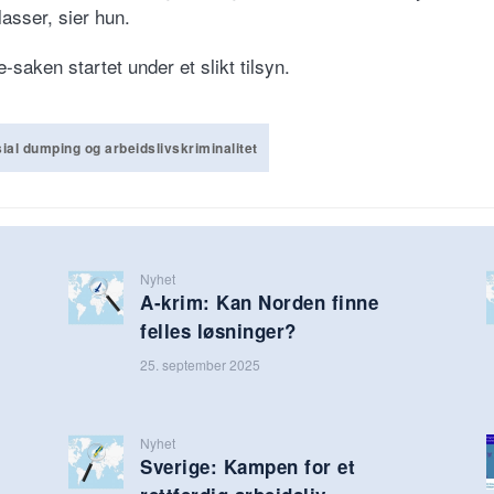
lasser, sier hun.
-saken startet under et slikt tilsyn.
ial dumping og arbeidslivskriminalitet
Nyhet
A-krim: Kan Norden finne
felles løsninger?
25. september 2025
Nyhet
Sverige: Kampen for et