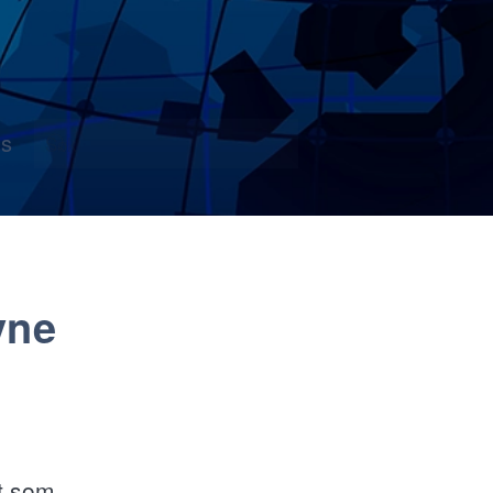
s
yne
et som