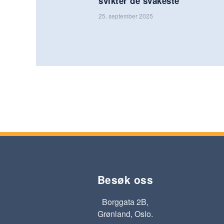
svikter de svakeste
25. september 2025
Besøk oss
Borggata 2B,
Grønland, Oslo.