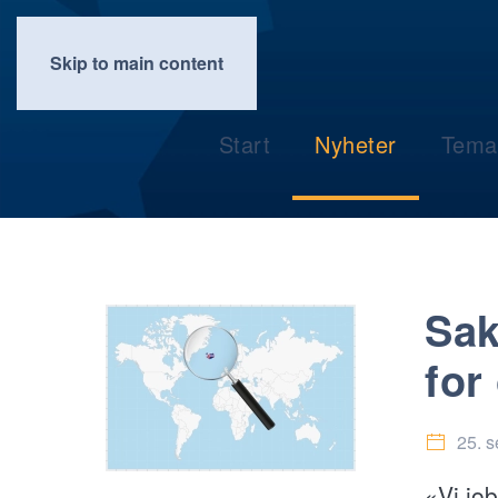
Skip to main content
Start
Nyheter
Tema
Sak
for
25. 
«Vi job