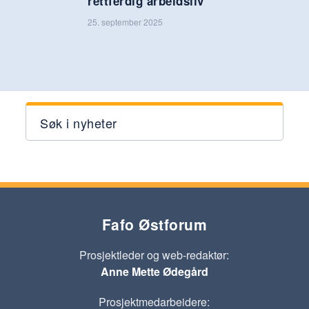
rettferdig arbeidsliv
25. september 2025
Søk i nyheter
Fafo Østforum
Prosjektleder og web-redaktør:
Anne Mette Ødegård
Prosjektmedarbeidere: