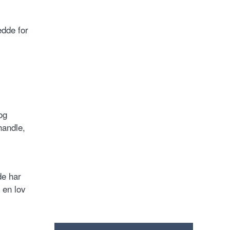
edde for
og
handle,
de har
 en lov