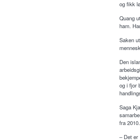
og fikk l
Quang ut
ham. Han
Saken ut
menneske
Den isla
arbeidsg
bekjempe
og i fjor
handling
Saga Kjar
samarbei
fra 2010.
– Det er 