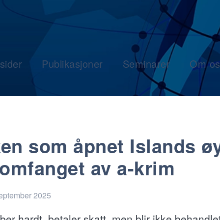
sider
Publikasjoner
Seminarer
Om os
en som åpnet Islands ø
 omfanget av a-krim
september 2025
ber hardt, betaler skatt, men blir ikke behandl