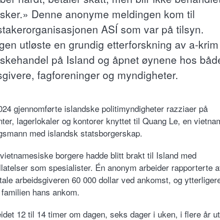
ker.» Denne anonyme meldingen kom til
stakerorganisasjonen
ASÍ
som var på tilsyn.
gen utløste en grundig etterforskning av a-krim
kehandel på Island og åpnet øynene hos båd
sgivere, fagforeninger og myndigheter.
024 gjennomførte islandske politimyndigheter razziaer på
nter, lagerlokaler og kontorer knyttet til Quang Le, en vietn
ngsmann med islandsk statsborgerskap.
s vietnamesiske borgere hadde blitt brakt til Island med
illatelser som spesialister. Én anonym arbeider rapporterte a
tale arbeidsgiveren 60 000 dollar ved ankomst, og ytterliger
a familien hans ankom.
det 12 til 14 timer om dagen, seks dager i uken, i flere år ut