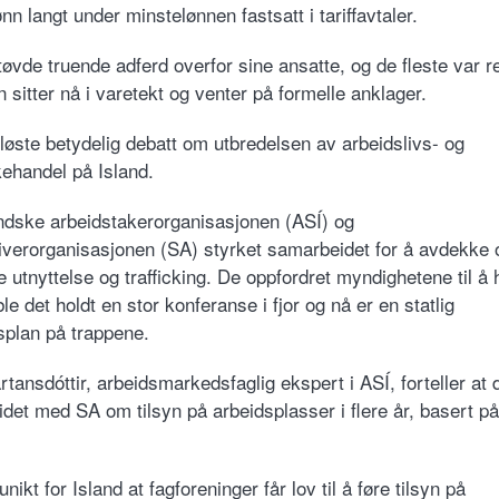
ønn langt under minstelønnen fastsatt i tariffavtaler.
øvde truende adferd overfor sine ansatte, og de fleste var r
 sitter nå i varetekt og venter på formelle anklager.
løste betydelig debatt om utbredelsen av arbeidslivs- og
handel på Island.
ndske arbeidstakerorganisasjonen (ASÍ) og
iverorganisasjonen (SA) styrket samarbeidet for å avdekke 
 utnyttelse og trafficking. De oppfordret myndighetene til å 
 ble det holdt en stor konferanse i fjor og nå er en statlig
splan på trappene.
tansdóttir, arbeidsmarkedsfaglig ekspert i ASÍ, forteller at 
det med SA om tilsyn på arbeidsplasser i flere år, basert på
unikt for Island at fagforeninger f
år lov til å føre tilsyn på