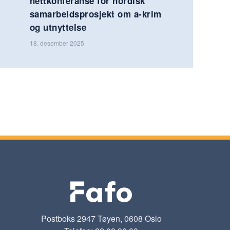
nettkonferanse for nordisk
samarbeidsprosjekt om a-krim
og utnyttelse
18. desember 2025
Postboks 2947 Tøyen, 0608 Oslo