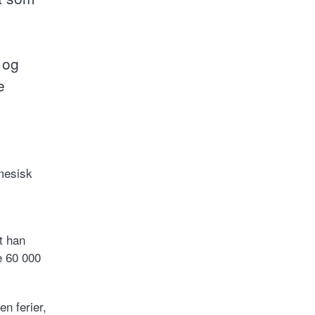
 og
e
amesisk
t han
e 60 000
en ferier,