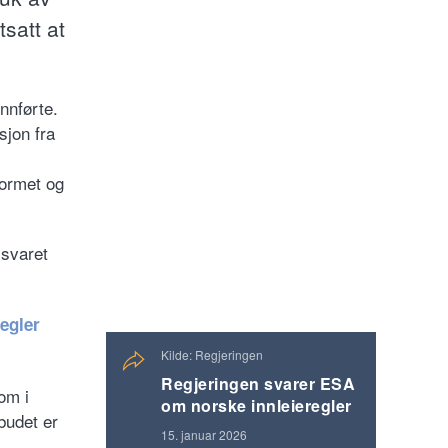
satt at
nnførte.
sjon fra
formet og
 svaret
egler
Kilde: Regjeringen
Regjeringen svarer ESA
om i
om norske innleieregler
rbudet er
15. januar 2026