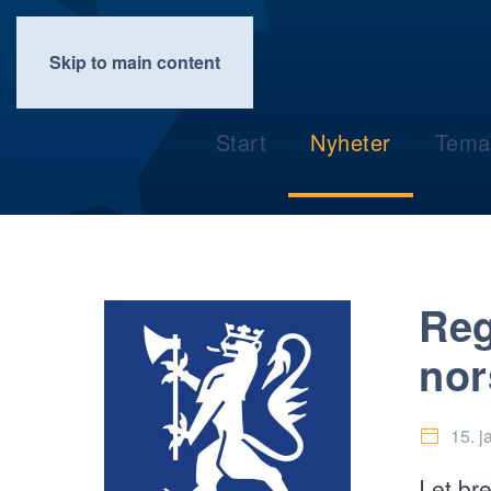
Skip to main content
Start
Nyheter
Tema
Reg
nor
15. j
I et b