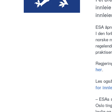
innleie
innlei
ESA åpne
I den fo
norske m
regelend
praktiser
Regjerin
.
her
Les ogs
for innl
– ESAs s
Oslo ting
lovlig o