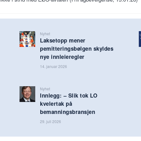
Nyhet
Laksetopp mener
pemitteringsbølgen skyldes
nye innleieregler
14. januar 2026
Nyhet
Innlegg: – Slik tok LO
kvelertak på
bemanningsbransjen
29. juli 2026