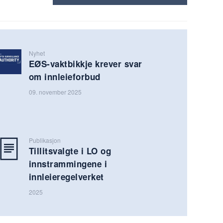
Nyhet
EØS-vaktbikkje krever svar
om innleieforbud
09. november 2025
Publikasjon
Tillitsvalgte i LO og
innstrammingene i
innleieregelverket
2025