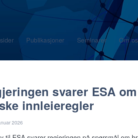
sider
Publikasjoner
Seminarer
Om os
jeringen svarer ESA om
ske innleieregler
anuar 2026
rev til ESA svarer regjeringen på spørsmål om b