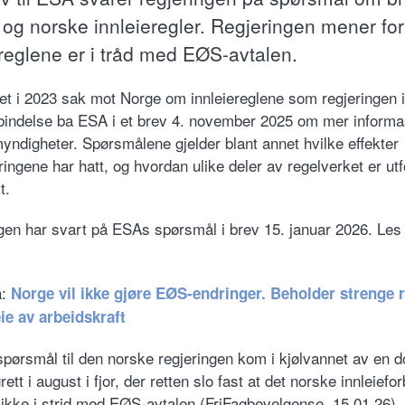
 og norske innleieregler. Regjeringen mener fort
ereglene er i tråd med EØS-avtalen.
t i 2023 sak mot Norge om innleiereglene som regjeringen i
rbindelse ba ESA i et brev 4. november 2025 om mer informa
yndigheter. Spørsmålene gjelder blant annet hvilke effekter
ringene har hatt, og hvordan ulike deler av regelverket er ut
t.
gen har svart på ESAs spørsmål i brev 15. januar 2026. Les
å:
Norge vil ikke gjøre EØS-endringer. Beholder strenge r
eie av arbeidskraft
pørsmål til den norske regjeringen kom i kjølvannet av en d
rett i august i fjor, der retten slo fast at det norske innleiefo
g ikke i strid med EØS-avtalen (FriFagbevelgense, 15.01.26)