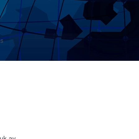
s
ruk av