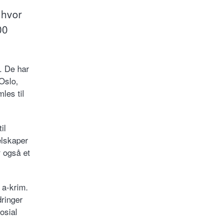
 hvor
00
v. De har
 Oslo,
les til
il
elskaper
r også et
 a-krim.
dringer
osial