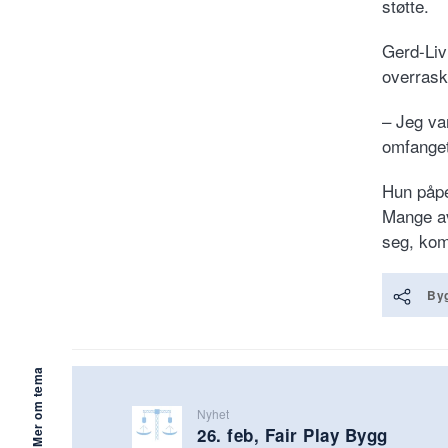
støtte.
Gerd-Liv
overrask
– Jeg va
omfanget
Hun påpe
Mange av
seg, kom
Byg
Mer om tema
Nyhet
26. feb, Fair Play Bygg