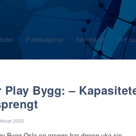
sider
Publikasjoner
Seminarer
Om os
r Play Bygg: – Kapasitet
sprengt
ebruar 2025
lay Bygg Oslo og omegn har denne uka sin