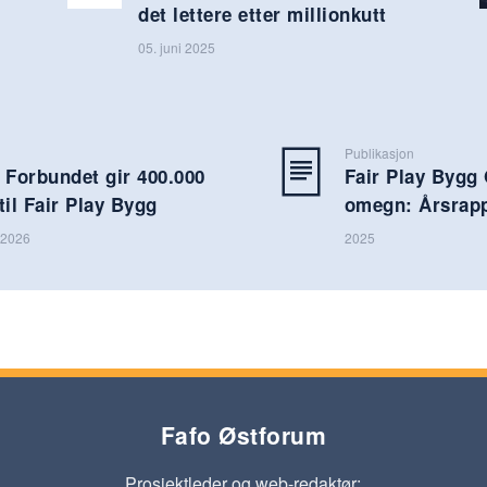
det lettere etter millionkutt
05. juni 2025
Publikasjon
 Forbundet gir 400.000
Fair Play Bygg
til Fair Play Bygg
omegn: Årsrapp
r 2026
2025
Fafo Østforum
Prosjektleder og web-redaktør: