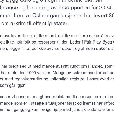
feranse og lansering av årsrapporten for 2024,
mmer frem at Oslo-organisasjonen har levert 3
 om a-krim til offentlig etater.
e har levert flere, er ikke fordi det ikke er flere saker å ta a
lett ikke nok folk og ressurser til det. Leder i Fair Play Bygg
en, legger til at de ikke avviser saker, og at noen saker sam
y har bredt seg ut med mange avsnitt rundt om i landet, som t
ar meldt inn 1000 varsler. Mange av sakene handler om s
er med regnskapstriksing i offentlige registre. Lønnstyveri e
som går igjen.
ner vi generelt må gi bedre bistand til dem som er ofre for
 mange som er i utsatte situasjoner først og fremst har utfor
mme i gang, og kan trenge hjelp med juridisk bistand eller s