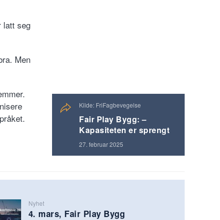
 latt seg
 bra. Men
lemmer.
nisere
Kilde: FriFagbevegelse
pråket.
Fair Play Bygg: –
Kapasiteten er sprengt
27. februar 2025
Nyhet
4. mars, Fair Play Bygg