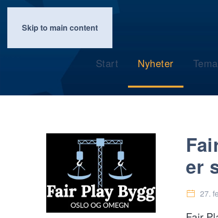
Skip to main content
Start
Nyheter
Tema
Fai
er 
27. f
Fair P