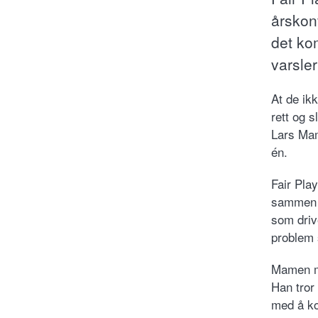
årskon
det ko
varsler
At de ikk
rett og s
Lars Mam
én.
Fair Pla
sammen h
som driv
problem 
Mamen me
Han tror
med å ko