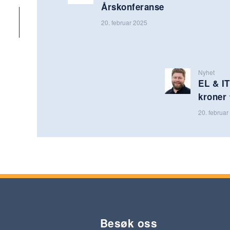
Årskonferanse
20. februar 2025
Nyhet
EL & IT
kroner 
20. februa
Besøk oss