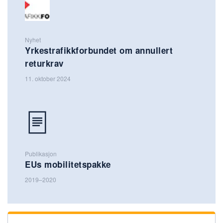
Nyhet
Yrkestrafikkforbundet om annullert
returkrav
11. oktober 2024
Publikasjon
EUs mobilitetspakke
2019–2020