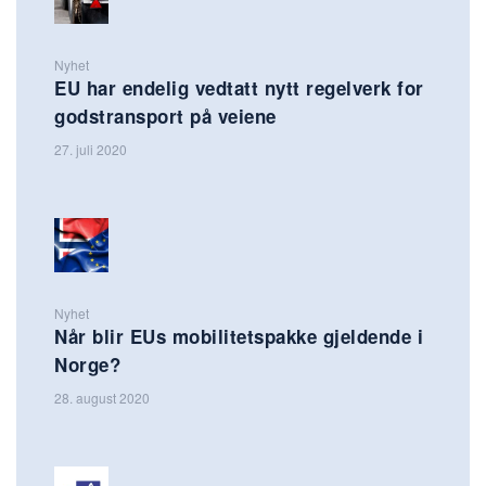
Nyhet
EU har endelig vedtatt nytt regelverk for
godstransport på veiene
27. juli 2020
Nyhet
Når blir EUs mobilitetspakke gjeldende i
Norge?
28. august 2020