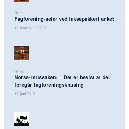
Nyhet
Fagforening-seier ved laksepakkeri anket
13. september 2019
Nyhet
Norse-rettssaken: – Det er bevist at det
foregår fagforeningsknusing
13. juni 2019