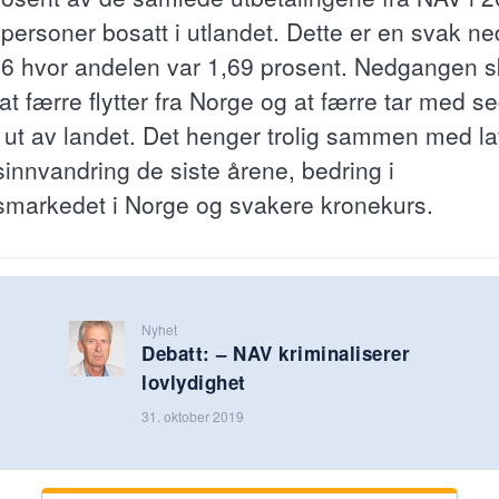
l personer bosatt i utlandet. Dette er en svak n
16 hvor andelen var 1,69 prosent. Nedgangen s
at færre flytter fra Norge og at færre tar med s
r ut av landet. Det henger trolig sammen med l
sinnvandring de siste årene, bedring i
smarkedet i Norge og svakere kronekurs.
Nyhet
Debatt: – NAV kriminaliserer
lovlydighet
31. oktober 2019