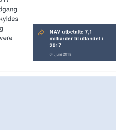
edgang
kyldes
eg
NAV utbetalte 7,1
avere
milliarder til utlandet i
2017
04. juni 2018