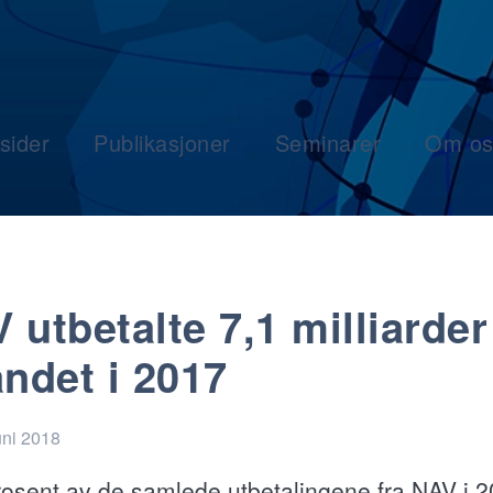
sider
Publikasjoner
Seminarer
Om os
 utbetalte 7,1 milliarder 
andet i 2017
uni 2018
rosent av de samlede utbetalingene fra NAV i 