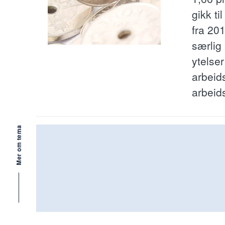
gikk ti
fra 20
særlig 
ytelse
arbeid
arbeid
Mer om tema