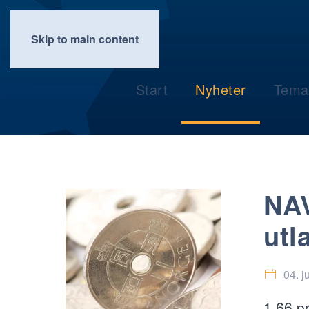
Skip to main content
Start
Nyheter
Tema
NAV
utl
04. j
1,66 p