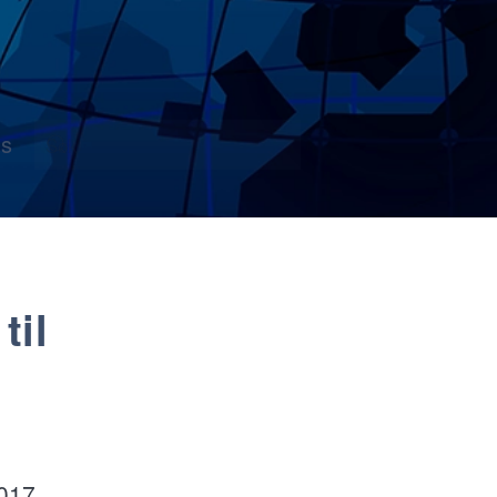
s
til
2017