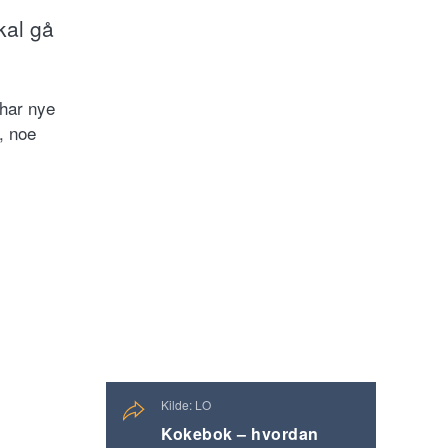
kal gå
 har nye
, noe
Kilde: LO
Kokebok – hvordan