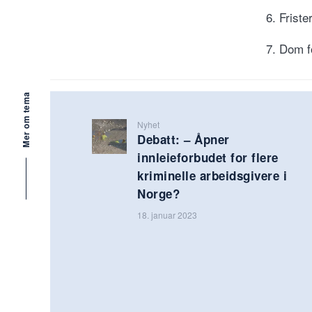
6. Friste
7. Dom f
Mer om tema
Nyhet
Debatt: – Åpner
innleieforbudet for flere
kriminelle arbeidsgivere i
Norge?
18. januar 2023