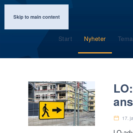
Skip to main content
Start
Nyheter
Tema
LO:
ans
17. j
LO-adv