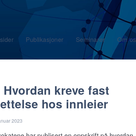
sider
Publikasjoner
Seminarer
Om os
 Hvordan kreve fast
ettelse hos innleier
anuar 2023
okatene har publisert en oppskrift på hvordan