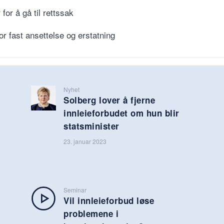
r for å gå til rettssak
or fast ansettelse og erstatning
Nyhet
Solberg lover å fjerne
innleieforbudet om hun blir
statsminister
23. januar 2023
Seminar
Vil innleieforbud løse
problemene i