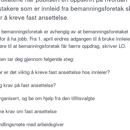
stakere som er innleid fra bemanningsforetak s
r å kreve fast ansettelse.
i bemanningsforetak er avhengig av at bemanningsforetaket
or å ha jobb. Fra 1. april endres adgangen til å bruke innleie
føre til at bemanningsforetak får færre oppdrag, skriver LO.
ten tar deg gjennom følgende steg:
r er det viktig å kreve fast ansettelse hos innleier?
eg krav på fast ansettelse?
ganisert, og be om hjelp fra den tillitsvalgte
e krav om fast ansettelse
ndlingsmøte med arbeidsgiver