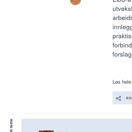
utveksl
arbeid
innleg
prakti
forbin
forsla
Les hele
All
Mer om tema