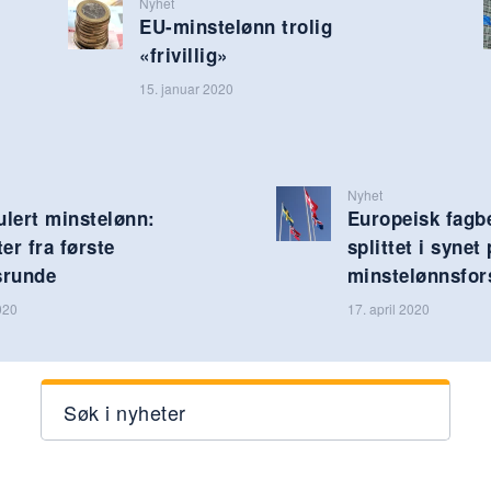
Nyhet
EU-minstelønn trolig
«frivillig»
15. januar 2020
Nyhet
ulert minstelønn:
Europeisk fagb
ter fra første
splittet i synet
srunde
minstelønnsfor
020
17. april 2020
Søk i nyheter