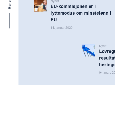
Nyhet
EU-kommisjonen er i
lyttemodus om minstelønn i
EU
14. januar 2020
Nyhet
Lovreg
resulta
høring
04. mars 2