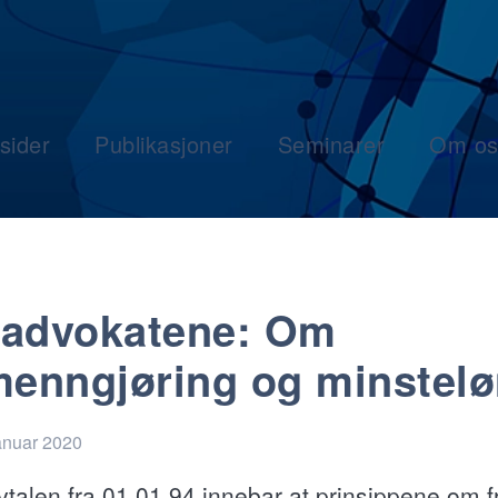
sider
Publikasjoner
Seminarer
Om os
advokatene: Om
menngjøring og minstel
anuar 2020
talen fra 01.01.94 innebar at prinsippene om fr