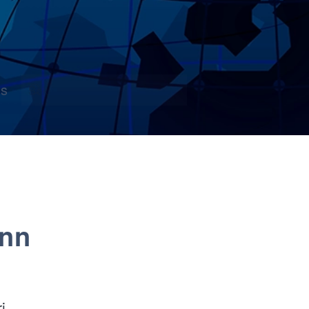
s
ønn
i