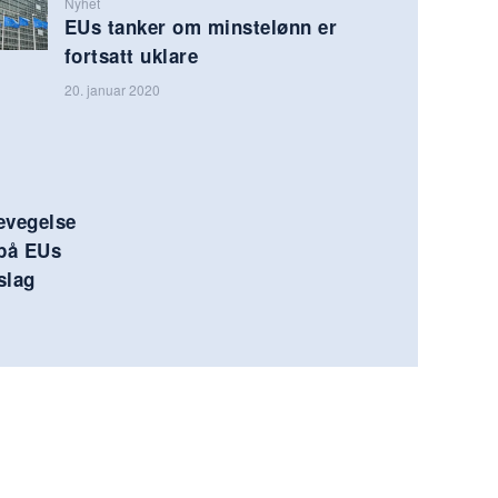
Nyhet
EUs tanker om minstelønn er
fortsatt uklare
20. januar 2020
evegelse
 på EUs
slag