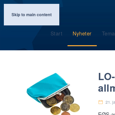
Skip to main content
Start
Nyheter
Tema
LO-
all
21. j
EØS-av