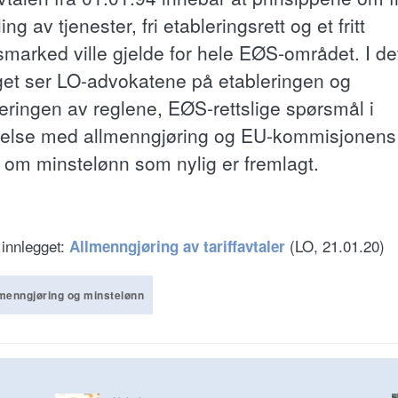
ing av tjenester, fri etableringsrett og et fritt
smarked ville gjelde for hele EØS-området. I de
get ser LO-advokatene på etableringen og
seringen av reglene, EØS-rettslige spørsmål i
delse med allmenngjøring og EU-kommisjonens
g om minstelønn som nylig er fremlagt.
 innlegget:
(LO, 21.01.20)
Allmenngjøring av tariffavtaler
menngjøring og minstelønn