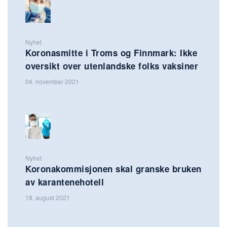
Nyhet
Koronasmitte i Troms og Finnmark: Ikke
oversikt over utenlandske folks vaksiner
04. november 2021
Nyhet
Koronakommisjonen skal granske bruken
av karantenehotell
18. august 2021