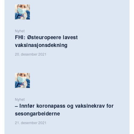
Nyhet
FHI: Østeuropeere lavest
vaksinasjonsdekning
20. desember 2021
Nyhet
– Innfør koronapass og vaksinekrav for
sesongarbeiderne
21. desember 2021