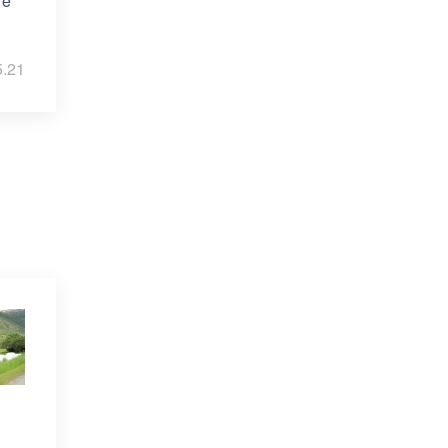
re
5.21