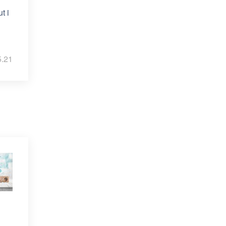
t i
5.21