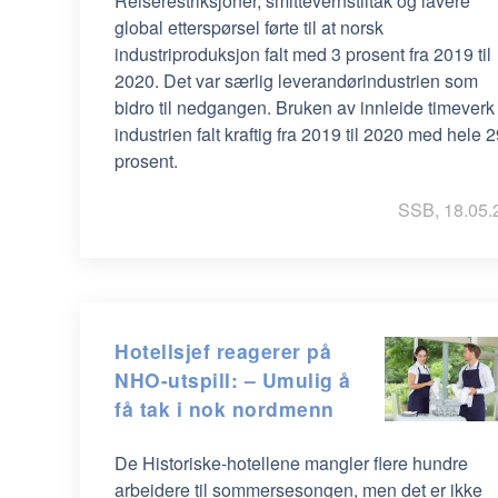
Reiserestriksjoner, smittevernstiltak og lavere
global etterspørsel førte til at norsk
industriproduksjon falt med 3 prosent fra 2019 til
2020. Det var særlig leverandørindustrien som
bidro til nedgangen. Bruken av innleide timeverk 
industrien falt kraftig fra 2019 til 2020 med hele 
prosent.
SSB, 18.05.
Hotellsjef reagerer på
NHO-utspill: – Umulig å
få tak i nok nordmenn
De Historiske-hotellene mangler flere hundre
arbeidere til sommersesongen, men det er ikke