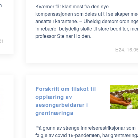
n
Kværner får klart mest fra den nye
kompensasjonen som deles ut til selskaper me
ansatte i karantene. – Uheldig dersom ordning
innebærer betydelig støtte til store bedrifter, m
professor Steinar Holden.
21
E24, 16.0
Forskrift om tilskot til
opplæring av
sesongarbeidarar i
grøntnæringa
På grunn av strenge innreiserestriksjonar som
følgje av covid 19-pandemien, har grøntnæring