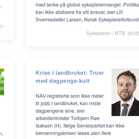
med tanke på global sykepleiermangel. Politik
,
kan ikke abdisere fra sitt ansvar, sier Lill
Sverresdatter Larsen, Norsk Sykepleierforbund
21
Sykepleien / NTB, 20.0
Krise i landbruket: Truer
med dagpenge-kutt
NAV-registrerte som ikke møter
til jobb i landbruket, kan miste
l
dagpengene sine, sier
arbeidsminister Torbjørn Røe
Isaksen (H). Ifølge Senterpartiet kan ikke
bemanningskrisen løses uten flere
n.