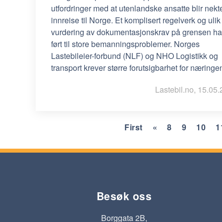
utfordringer med at utenlandske ansatte blir nekt
innreise til Norge. Et komplisert regelverk og ulik
vurdering av dokumentasjonskrav på grensen ha
ført til store bemanningsproblemer. Norges
Lastebileier-forbund (NLF) og NHO Logistikk og
transport krever større forutsigbarhet for næringe
Lastebil.no, 15.05.
First
«
8
9
10
1
Besøk oss
Borggata 2B,