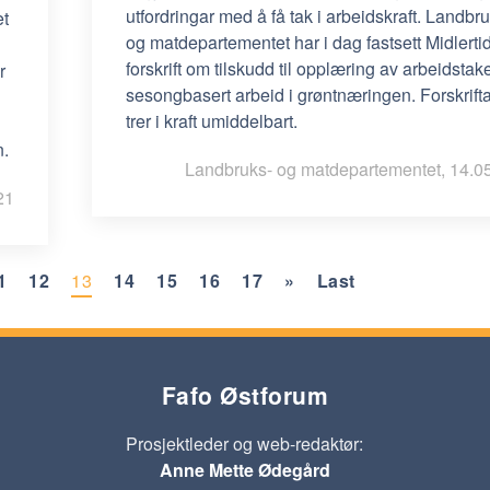
utfordringar med å få tak i arbeidskraft. Landbr
et
og matdepartementet har i dag fastsett Midlerti
forskrift om tilskudd til opplæring av arbeidstake
r
sesongbasert arbeid i grøntnæringen. Forskrift
trer i kraft umiddelbart.
n.
Landbruks- og matdepartementet, 14.0
21
1
12
13
14
15
16
17
»
Last
Fafo Østforum
Prosjektleder og web-redaktør:
Anne Mette Ødegård