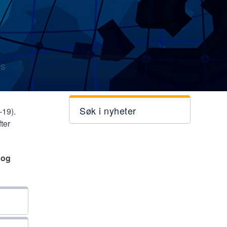
s
Søk i nyheter
-19).
ter
 og