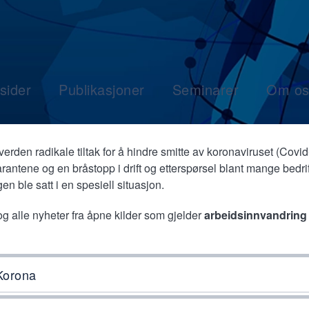
sider
Publikasjoner
Seminarer
Om os
erden radikale tiltak for å hindre smitte av koronaviruset (Covid
rantene og en bråstopp i drift og etterspørsel blant mange bedrif
n ble satt i en spesiell situasjon.
og alle nyheter fra åpne kilder som gjelder
arbeidsinnvandring
 Korona