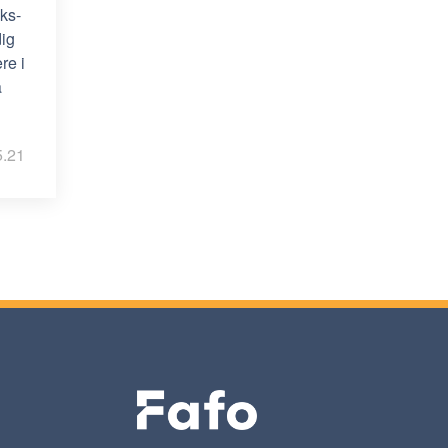
uks-
dig
re i
a
5.21