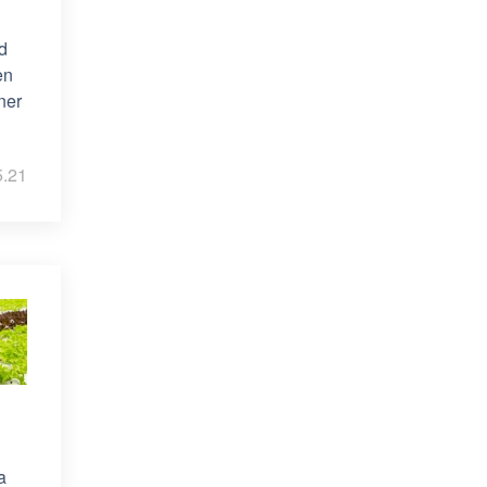
d
en
ener
5.21
a