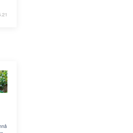
5.21
ennå