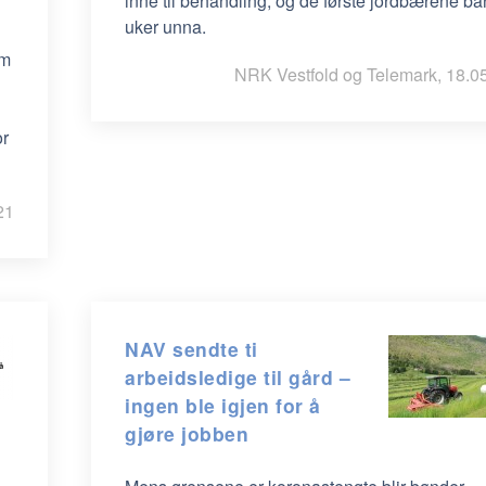
inne til behandling, og de første jordbærene ba
uker unna.
om
NRK Vestfold og Telemark, 18.0
or
21
NAV sendte ti
arbeidsledige til gård –
ingen ble igjen for å
gjøre jobben