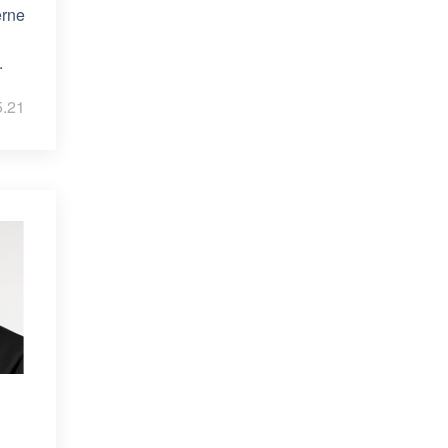
erne
.
5.21