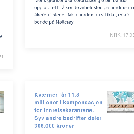
Mens grensene er koronastengte blir bønder
oppfordret til å sende arbeidsledige nordmenn u
åkeren i stedet. Men nordmenn vil ikke, erfarer
bonde på Nøtterøy.
i
NRK, 17.0
29
21
Kværner får 11,8
millioner i kompensasjon
for innreisekarantene.
Syv andre bedrifter deler
306.000 kroner