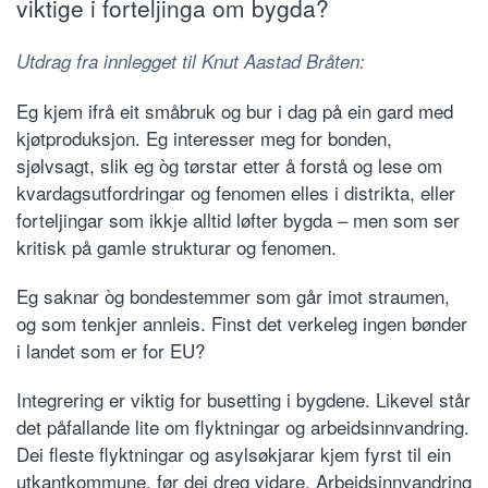
viktige i forteljinga om bygda?
Utdrag fra innlegget til Knut Aastad Bråten:
Eg kjem ifrå eit småbruk og bur i dag på ein gard med
kjøtproduksjon. Eg interesser meg for bonden,
sjølvsagt, slik eg òg tørstar etter å forstå og lese om
kvardagsutfordringar og fenomen elles i distrikta, eller
forteljingar som ikkje alltid løfter bygda – men som ser
kritisk på gamle strukturar og fenomen.
Eg saknar òg bondestemmer som går imot straumen,
og som tenkjer annleis. Finst det verkeleg ingen bønder
i landet som er for EU?
Integrering er viktig for busetting i bygdene. Likevel står
det påfallande lite om flyktningar og arbeidsinnvandring.
Dei fleste flyktningar og asylsøkjarar kjem fyrst til ein
utkantkommune, før dei dreg vidare. Arbeidsinnvandring