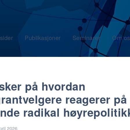
sider
Publikasjoner
Seminarer
Om os
sker på hvordan
rantvelgere reagerer på
nde radikal høyrepolitik
pril 2026