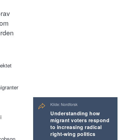
orav
 om
orden
jektet
igranter
Kilde: Nordforsk
Understanding how
i
migrant voters respond
to increasing radical
right-wing politics
acobson,