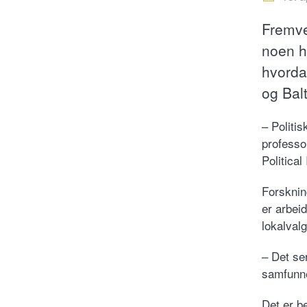
Fremve
noen h
hvorda
og Bal
– Politis
professor
Politica
Forsknin
er arbei
lokalval
– Det se
samfunne
Det er b