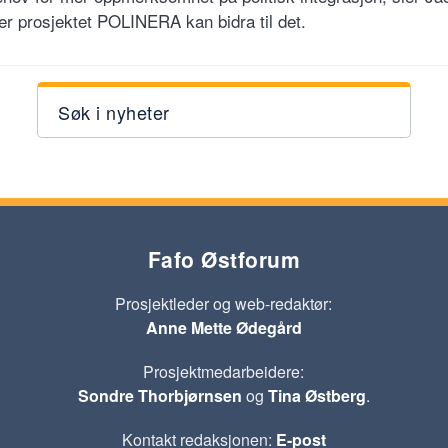
r prosjektet POLINERA kan bidra til det.
Søk i nyheter
Fafo Østforum
Prosjektleder og web-redaktør:
Anne Mette Ødegård
Prosjektmedarbeidere:
Sondre Thorbjørnsen
og
Tina Østberg
.
Kontakt redaksjonen:
E-post