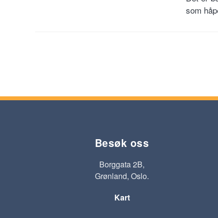
som håpe
Besøk oss
Borggata 2B,
Grønland, Oslo.
Kart