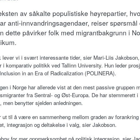
ksten av såkalte populistiske høyrepartier, hv
ar anti-innvandringsagendaer, reiser spørsmål
n dette påvirker folk med migrantbakgrunn i N
tikum.
k lever vi i svært interessante tider, sier Mari-Liis Jakobson,
 i komparativ politikk ved Tallinn University. Hun leder pros
l Inclusion in an Era of Radicalization (POLINERA).
gen i Norge har allerede vist at den mest passive gruppen m
dsmigranter fra Sentral- og Øst-Europa. De har stemmerett i
g, men benytter sjelden anledningen.
r ut til å være en sammenheng mellom graden av forankring 
t, integrasjon og deltakelse i valg, sier Jakobson.
ehov for mer oppmerksomhet på politisk integrasjon, sier J